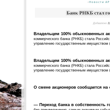
Новости АР
«
Банк РНКБ стал го
Добавлено
2
Владельцем 100% обыкновенных акц
коммерческого банка (РНКБ) стала Российс
управлению государственным имуществом 
Владельцем 100% обыкновенных акц
коммерческого банка (РНКБ) стала Российс
управлению государственным имуществом 
О смене акционеров сообщается на 
— Переход банка в собственность г
без преувеличения, самым значимым собы