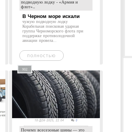
подводную лодку - «Армия и
флот»..
В Черном море искали
чужую подводную лодку
Корабельная поисковая ударная
группа Черноморского флота при
поддержке противолодочной
авиации провела...
ПОЛНОСТЬЮ
902
10-ДЕК-2025, 22:04
0
Почему всесезоные шины — это