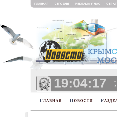
ГЛАВНАЯ
СЕГОДНЯ
РЕКЛАМА У НАС
ОБРАТ
19:04:18
–
в
Г
Н
Р
ЛАВНАЯ
ОВОСТИ
АЗДЕ