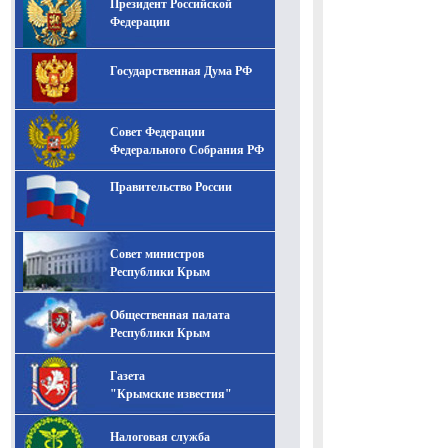
Президент Российской
-- Лучшее, что можно сделать с хорошим советом, это
пропустить его мимо ушей. Он никогда не бывает
Федерации
полезен никому, кроме того, кто его дал.
-- Люблю давать советы и очень не люблю, когда их
Государственная Дума РФ
дают мне.
Совет Федерации
Федерального Собрания РФ
Правительство России
Совет министров
Республики Крым
Общественная палата
Республики Крым
Газета
"Крымские известия"
Налоговая служба