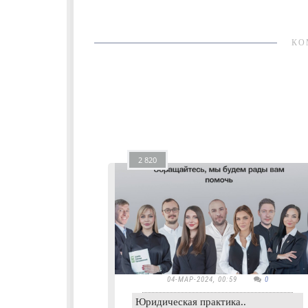
КО
2 820
04-МАР-2024, 00:59
0
Юридическая практика..