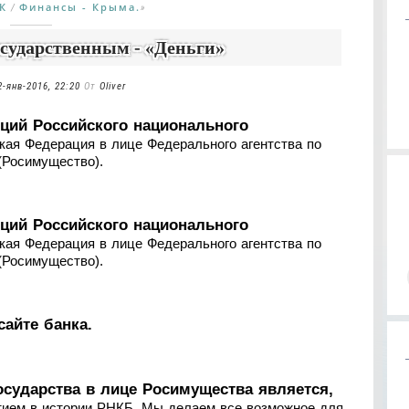
К
Финансы - Крыма.
/
»
сударственным - «Деньги»
2-янв-2016, 22:20
От
Oliver
ий Российского национального
кая Федерация в лице Федерального агентства по
(Росимущество).
ий Российского национального
кая Федерация в лице Федерального агентства по
(Росимущество).
сайте банка.
осударства в лице Росимущества является,
тием в истории РНКБ. Мы делаем все возможное для