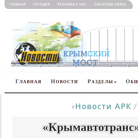
ГЛАВНАЯ
СЕГОДНЯ
РЕКЛАМА У НАС
ОБРАТНАЯ СВЯЗЬ
Г
Н
Р
О
ЛАВНАЯ
ОВОСТИ
АЗДЕЛЫ
Б
Новости АРК
«
«Крымавтотранс»