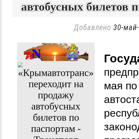
автобусных билетов п
Добавлено
30-май-
Госуд
предпр
мая по
автост
респуб
законо