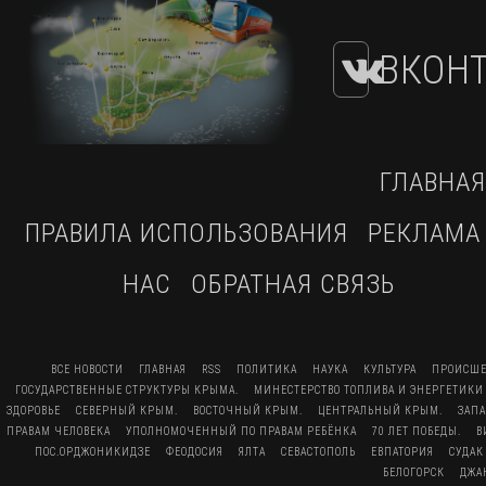
ВКОНТ
ГЛАВНАЯ
ПРАВИЛА ИСПОЛЬЗОВАНИЯ
РЕКЛАМА
НАС
ОБРАТНАЯ СВЯЗЬ
ВСЕ НОВОСТИ
ГЛАВНАЯ
RSS
ПОЛИТИКА
НАУКА
КУЛЬТУРА
ПРОИСШЕ
ГОСУДАРСТВЕННЫЕ СТРУКТУРЫ КРЫМА.
МИНЕСТЕРСТВО ТОПЛИВА И ЭНЕРГЕТИКИ
ЗДОРОВЬЕ
СЕВЕРНЫЙ КРЫМ.
ВОСТОЧНЫЙ КРЫМ.
ЦЕНТРАЛЬНЫЙ КРЫМ.
ЗАП
ПРАВАМ ЧЕЛОВЕКА
УПОЛНОМОЧЕННЫЙ ПО ПРАВАМ РЕБЁНКА
70 ЛЕТ ПОБЕДЫ.
В
ПОС.ОРДЖОНИКИДЗЕ
ФЕОДОСИЯ
ЯЛТА
СЕВАСТОПОЛЬ
ЕВПАТОРИЯ
СУДАК
БЕЛОГОРСК
ДЖА