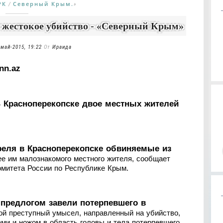
РК
Северный Крым.
/
»
 жестокое убийство - «Северный Крым»
-май-2015, 19:22
От
Ираида
nn.az
 Красноперекопске двое местных жителей
реля в Красноперекопске обвиняемые из
е им малознакомого местного жителя, сообщает
омитета России по Республике Крым.
предлогом завели потерпевшего в
ой преступный умысел, направленный на убийство,
ми и ножом в область головы и тела потерпевшего.