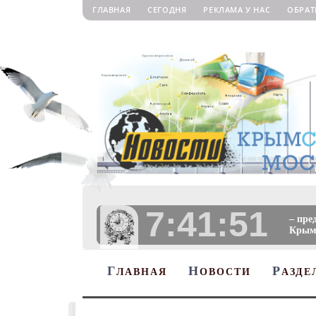
ГЛАВНАЯ
СЕГОДНЯ
РЕКЛАМА У НАС
ОБРАТ
7:41:52
– пре
Крыму
Г
Н
Р
ЛАВНАЯ
ОВОСТИ
АЗДЕ