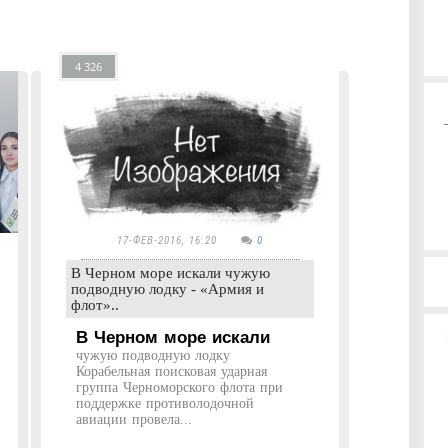
4 326
17-ФЕВ-2016, 16:20
0
В Черном море искали чужую
подводную лодку - «Армия и
флот»..
В Черном море искали
чужую подводную лодку
Корабельная поисковая ударная
группа Черноморского флота при
поддержке противолодочной
авиации провела...