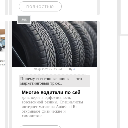
ПОЛНОСТЬЮ
896
10-ДЕК-2025, 22:04
0
Почему всесезоные шины — это
маркетинговый трюк..
Многие водители по сей
день верят в эффективность
всесезонной резины. Специалисты
интернет магазина Autoshini.Ru
открывают физические и
химические...