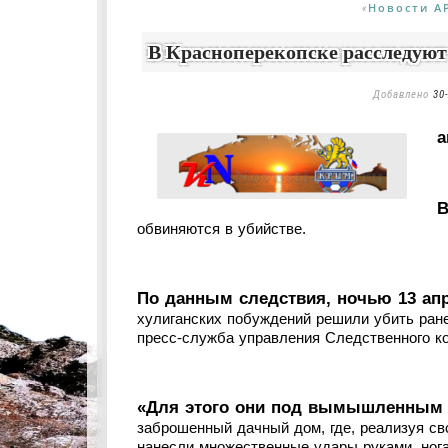
Новости А
«
В Красноперекопске расследуют
Добавлено
30
a
В
обвиняются в убийстве.
По данным следствия, ночью 13 ап
хулиганских побуждений решили убить ране
пресс-служба управления Следственного к
«Для этого они под вымышленным 
заброшенный дачный дом, где, реализуя св
нанесли множественные удары руками, нога