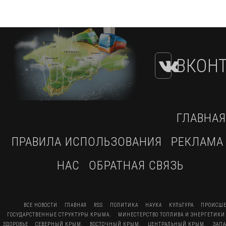
ВКОНТ
ГЛАВНАЯ
ПРАВИЛА ИСПОЛЬЗОВАНИЯ
РЕКЛАМА
НАС
ОБРАТНАЯ СВЯЗЬ
ВСЕ НОВОСТИ
ГЛАВНАЯ
RSS
ПОЛИТИКА
НАУКА
КУЛЬТУРА
ПРОИСШЕ
ГОСУДАРСТВЕННЫЕ СТРУКТУРЫ КРЫМА.
МИНЕСТЕРСТВО ТОПЛИВА И ЭНЕРГЕТИКИ
ЗДОРОВЬЕ
СЕВЕРНЫЙ КРЫМ.
ВОСТОЧНЫЙ КРЫМ.
ЦЕНТРАЛЬНЫЙ КРЫМ.
ЗАП