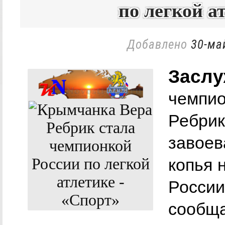
по легкой а
Добавлено
30-ма
Заслу
чемпио
Ребрик
завоев
копья 
России
сообща