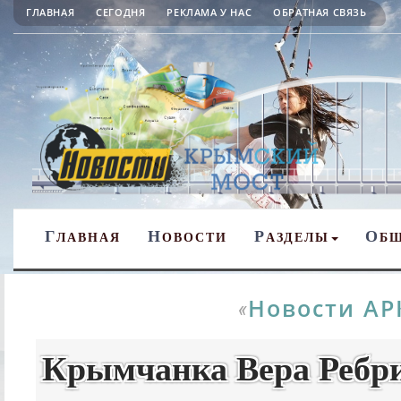
ГЛАВНАЯ
СЕГОДНЯ
РЕКЛАМА У НАС
ОБРАТНАЯ СВЯЗЬ
Г
Н
Р
О
ЛАВНАЯ
ОВОСТИ
АЗДЕЛЫ
Б
Новости АР
«
Крымчанка Вера Ребри