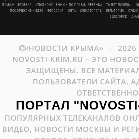
ПРАВАМ ЧЕЛОВЕКА
УПОЛНОМОЧЕННЫЙ ПО ПРАВАМ РЕБЁНКА
70 ЛЕТ ПОБЕДЫ.
В
ПОС.ОРДЖОНИКИДЗЕ
ФЕОДОСИЯ
ЯЛТА
СЕВАСТОПОЛЬ
ЕВПАТОРИЯ
СУДАК
БЕЛОГОРСК
ДЖА
«НОВОСТИ КРЫМА»
→
2026
NOVOSTI-KRIM.RU – ЭТО НОВО
ЗАЩИЩЕНЫ. ВСЕ МАТЕРИАЛ
ПОЛЬЗОВАТЕЛИ САЙТА. А
ОТВЕТСТВЕННО
ПОРТАЛ "NOVOSTI
ПОПУЛЯРНЫХ ТЕЛЕКАНАЛОВ ОНЛ
ВИДЕО, НОВОСТИ МОСКВЫ И РЕ