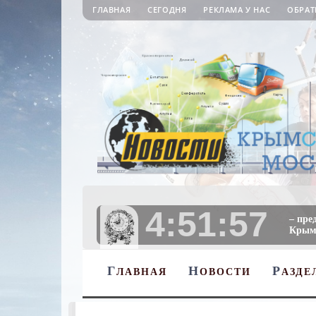
ГЛАВНАЯ
СЕГОДНЯ
РЕКЛАМА У НАС
ОБРАТ
4:51:58
– пре
Крыму
Г
Н
Р
ЛАВНАЯ
ОВОСТИ
АЗДЕ