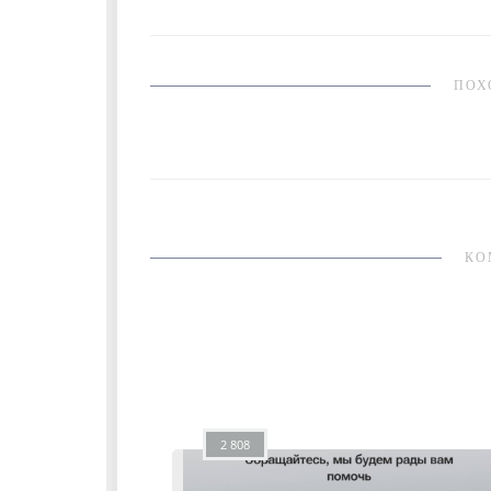
ПОХ
КО
2 808