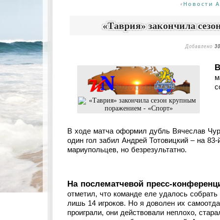
Новости 
«
«Таврия» закончила сезо
Добавлено
30
В
м
с
В ходе матча оформил дубль Вячеслав Чурк
один гол забил Андрей Тотовицкий – на 83-
мариупольцев, но безрезультатно.
На послематчевой пресс-конференци
отметил, что команде еле удалось собрать
лишь 14 игроков. Но я доволен их самоотда
проиграли, они действовали неплохо, стар