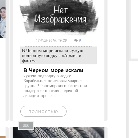
17-ФЕВ-2016, 16:20
0
В Черном море искали чужую
подводную лодку - «Армия и
флот»..
В Черном море искали
чужую подводную лодку
Корабельная поисковая ударная
группа Черноморского флота при
поддержке противолодочной
авиации провела...
ПОЛНОСТЬЮ
886