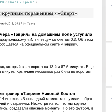
АРК
Спорт - Крыма.
/
»
н крупным поражением - «Спорт»
-май-2015, 20:57
От
Young
чера «Таврия» на домашнем поле уступила
ариупольскому «Ильичевцу» со счетом 0:3. Об этом
ообщается на официальном сайте «Таврии».
о, который взял ворота на 13-й и 87-й минутах. Еще
й минуте. Крымчане несколько раз били по воротам
и тренер «Таврии» Николай Костов
 14 игроков. «В последний момент мы сумели собрать
чей и старанием. Несмотря на то, что мы крупно
ались, создавали опасные моменты. Но это футбол, в