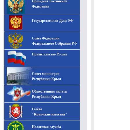
Президент Российской
-- Лучшее, что можно сделать с хорошим советом, это
пропустить его мимо ушей. Он никогда не бывает
Федерации
полезен никому, кроме того, кто его дал.
-- Люблю давать советы и очень не люблю, когда их
Государственная Дума РФ
дают мне.
Совет Федерации
Федерального Собрания РФ
Правительство России
Совет министров
Республики Крым
Общественная палата
Республики Крым
Газета
"Крымские известия"
Налоговая служба