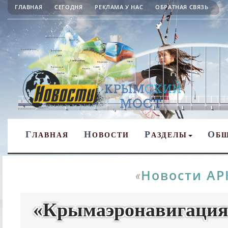
ГЛАВНАЯ
СЕГОДНЯ
РЕКЛАМА У НАС
ОБРАТНАЯ СВЯЗЬ
Г
Н
Р
О
ЛАВНАЯ
ОВОСТИ
АЗДЕЛЫ
Б
Новости АР
«
«Крымаэронавигация»