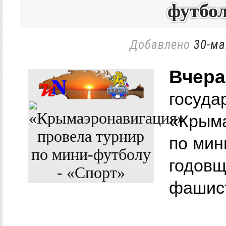
футбол
Добавлено
30-ма
Вчера
госуда
«Крыма
по мин
годовщ
фашист