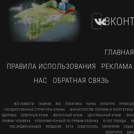
ВКОНТ
ГЛАВНАЯ
ПРАВИЛА ИСПОЛЬЗОВАНИЯ
РЕКЛАМА
НАС
ОБРАТНАЯ СВЯЗЬ
ВСЕ НОВОСТИ
ГЛАВНАЯ
RSS
ПОЛИТИКА
НАУКА
КУЛЬТУРА
ПРОИСШЕ
ГОСУДАРСТВЕННЫЕ СТРУКТУРЫ КРЫМА.
МИНЕСТЕРСТВО ТОПЛИВА И ЭНЕРГЕТИКИ
ЗДОРОВЬЕ
СЕВЕРНЫЙ КРЫМ.
ВОСТОЧНЫЙ КРЫМ.
ЦЕНТРАЛЬНЫЙ КРЫМ.
ЗАП
ПРАВАМ ЧЕЛОВЕКА
УПОЛНОМОЧЕННЫЙ ПО ПРАВАМ РЕБЁНКА
70 ЛЕТ ПОБЕДЫ.
В
ПОС.ОРДЖОНИКИДЗЕ
ФЕОДОСИЯ
ЯЛТА
СЕВАСТОПОЛЬ
ЕВПАТОРИЯ
СУДАК
БЕЛОГОРСК
ДЖА