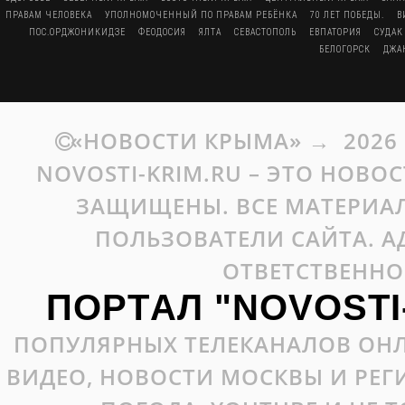
ПРАВАМ ЧЕЛОВЕКА
УПОЛНОМОЧЕННЫЙ ПО ПРАВАМ РЕБЁНКА
70 ЛЕТ ПОБЕДЫ.
В
ПОС.ОРДЖОНИКИДЗЕ
ФЕОДОСИЯ
ЯЛТА
СЕВАСТОПОЛЬ
ЕВПАТОРИЯ
СУДАК
БЕЛОГОРСК
ДЖА
«НОВОСТИ КРЫМА»
→
2026
NOVOSTI-KRIM.RU – ЭТО НОВО
ЗАЩИЩЕНЫ. ВСЕ МАТЕРИАЛ
ПОЛЬЗОВАТЕЛИ САЙТА. А
ОТВЕТСТВЕННО
ПОРТАЛ "NOVOSTI
ПОПУЛЯРНЫХ ТЕЛЕКАНАЛОВ ОНЛ
ВИДЕО, НОВОСТИ МОСКВЫ И РЕ