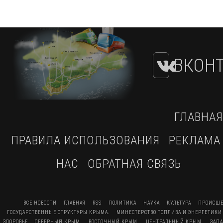
ВКОНТ
ГЛАВНАЯ
ПРАВИЛА ИСПОЛЬЗОВАНИЯ
РЕКЛАМА
НАС
ОБРАТНАЯ СВЯЗЬ
ВСЕ НОВОСТИ
ГЛАВНАЯ
RSS
ПОЛИТИКА
НАУКА
КУЛЬТУРА
ПРОИСШЕ
ГОСУДАРСТВЕННЫЕ СТРУКТУРЫ КРЫМА.
МИНЕСТЕРСТВО ТОПЛИВА И ЭНЕРГЕТИКИ
ЗДОРОВЬЕ
СЕВЕРНЫЙ КРЫМ.
ВОСТОЧНЫЙ КРЫМ.
ЦЕНТРАЛЬНЫЙ КРЫМ.
ЗАП