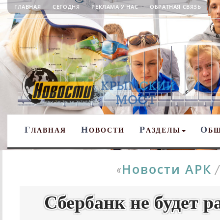
ГЛАВНАЯ
СЕГОДНЯ
РЕКЛАМА У НАС
ОБРАТНАЯ СВЯЗЬ
Г
Н
Р
О
ЛАВНАЯ
ОВОСТИ
АЗДЕЛЫ
Б
Новости АРК
«
Сбербанк не будет р