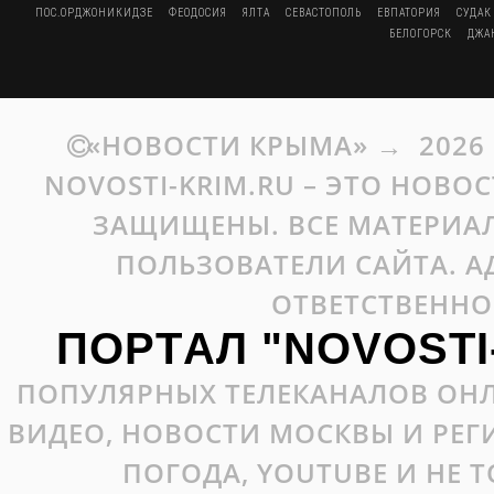
ПОС.ОРДЖОНИКИДЗЕ
ФЕОДОСИЯ
ЯЛТА
СЕВАСТОПОЛЬ
ЕВПАТОРИЯ
СУДАК
БЕЛОГОРСК
ДЖА
«НОВОСТИ КРЫМА»
→
2026
NOVOSTI-KRIM.RU – ЭТО НОВО
ЗАЩИЩЕНЫ. ВСЕ МАТЕРИАЛ
ПОЛЬЗОВАТЕЛИ САЙТА. А
ОТВЕТСТВЕННО
ПОРТАЛ "NOVOSTI
ПОПУЛЯРНЫХ ТЕЛЕКАНАЛОВ ОНЛ
ВИДЕО, НОВОСТИ МОСКВЫ И РЕ
ПОГОДА, YOUTUBE И НЕ 