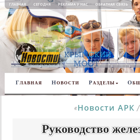
ГЛАВНАЯ
СЕГОДНЯ
РЕКЛАМА У НАС
ОБРАТНАЯ СВЯЗЬ
Г
Н
Р
О
ЛАВНАЯ
ОВОСТИ
АЗДЕЛЫ
Б
Новости АРК
«
Руководство жел