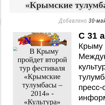
«Крымские тулумба
Добавлено
30-май
С 31 
Крыму 
Междун
культу
тулумб
пресс-
информ