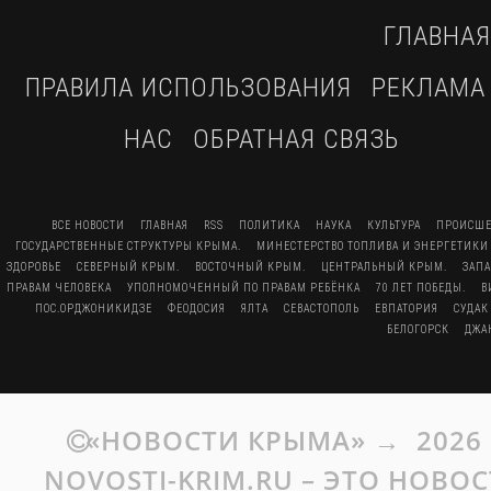
ГЛАВНАЯ
ПРАВИЛА ИСПОЛЬЗОВАНИЯ
РЕКЛАМА
НАС
ОБРАТНАЯ СВЯЗЬ
ВСЕ НОВОСТИ
ГЛАВНАЯ
RSS
ПОЛИТИКА
НАУКА
КУЛЬТУРА
ПРОИСШЕ
ГОСУДАРСТВЕННЫЕ СТРУКТУРЫ КРЫМА.
МИНЕСТЕРСТВО ТОПЛИВА И ЭНЕРГЕТИКИ
ЗДОРОВЬЕ
СЕВЕРНЫЙ КРЫМ.
ВОСТОЧНЫЙ КРЫМ.
ЦЕНТРАЛЬНЫЙ КРЫМ.
ЗАП
ПРАВАМ ЧЕЛОВЕКА
УПОЛНОМОЧЕННЫЙ ПО ПРАВАМ РЕБЁНКА
70 ЛЕТ ПОБЕДЫ.
В
ПОС.ОРДЖОНИКИДЗЕ
ФЕОДОСИЯ
ЯЛТА
СЕВАСТОПОЛЬ
ЕВПАТОРИЯ
СУДАК
БЕЛОГОРСК
ДЖА
«НОВОСТИ КРЫМА»
→
2026
NOVOSTI-KRIM.RU – ЭТО НОВО