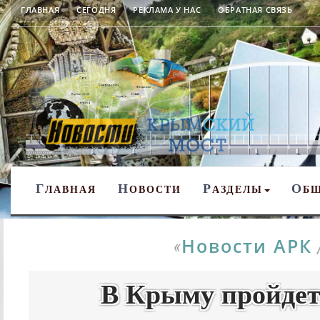
ГЛАВНАЯ
СЕГОДНЯ
РЕКЛАМА У НАС
ОБРАТНАЯ СВЯЗЬ
Г
Н
Р
О
ЛАВНАЯ
ОВОСТИ
АЗДЕЛЫ
Б
Новости АРК
«
В Крыму пройдет