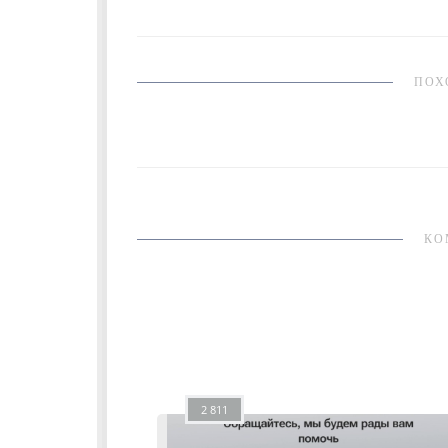
ПОХ
КО
2 811