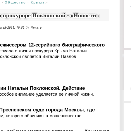
К
Общество - Крыма.
/
»
о прокуроре Поклонской - «Новости»
-май-2015, 19:52
От
Никита
ежиссером 12-серийного биографического
ериала о жизни прокурора Крыма Натальи
оклонской является Виталий Павлов
ии Натальи Поклонской. Действие
 особое внимание уделяется ее личной жизни.
ресненском суде города Москвы, где
м, которого обвиняют в мошенничестве.