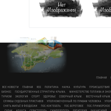
ГЛАВНАЯ
ВСЕ НОВОСТИ
ГЛАВНАЯ
RSS
ПОЛИТИКА
НАУКА
КУЛЬТУРА
ПРОИСШЕСТВИЯ
БИЗНЕС
ГОСУДАРСТВЕННЫЕ СТРУКТУРЫ КРЫМА.
МИНЕСТЕРСТВО ТОПЛИВА И ЭН
ТУРИЗМ
ЭКОЛОГИЯ
СПОРТ
ЗДОРОВЬЕ
СЕВЕРНЫЙ КРЫМ.
ВОСТОЧНЫЙ КРЫМ.
СЛУЖБЫ СУДЕБНЫХ ПРИСТАВОВ
УПОЛНОМОЧЕННЫЙ ПО ПРАВАМ ЧЕЛОВЕКА
УПО
СНЯТЬ ЖИЛЬЁ В ФЕОДОСИИ
ПОС.КОКТЕБЕЛЬ
ПОС.БЕРЕГОВОЕ
ПОС.ПРИМОРСКОЕ
СУДАК
АЛУШТА
СЕВАСТОПОЛЬ
СИМФЕРОПОЛЬ
ЕВПАТОРИЯ
БАХЧИСАРАЙ