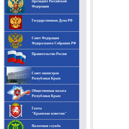
Президент Российской
-- Лучшее, что можно сделать с хорошим советом, это
пропустить его мимо ушей. Он никогда не бывает
Федерации
полезен никому, кроме того, кто его дал.
-- Люблю давать советы и очень не люблю, когда их
Государственная Дума РФ
дают мне.
Совет Федерации
Федерального Собрания РФ
Правительство России
Совет министров
Республики Крым
Общественная палата
Республики Крым
Газета
"Крымские известия"
Налоговая служба