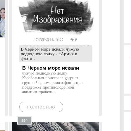
17-ФЕВ-2016, 16:20
0
В Черном море искали чужую
подводную лодку - «Армия и
флот»..
В Черном море искали
чужую подводную лодку
Корабельная поисковая ударная
группа Черноморского флота при
поддержке противолодочной
авиации провела...
ПОЛНОСТЬЮ
894