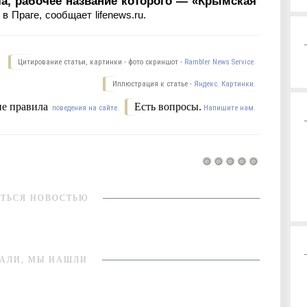
ла, рабочее название которого — «Крымская
 Праге, сообщает lifenews.ru.
Цитирование статьи, картинки - фото скриншот -
Rambler News Service.
Иллюстрация к статье -
Яндекс. Картинки.
е правила
Есть вопросы.
поведения на сайте.
Напишите нам.
ТЬСЯ НОВОСТЬЮ
АЛИ, МЫ НАШЛИ