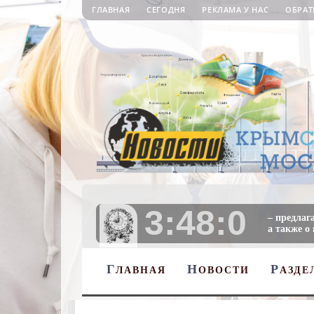
ГЛАВНАЯ
СЕГОДНЯ
РЕКЛАМА У НАС
ОБРАТ
3:48:1
– предлаг
а также о
Г
Н
Р
ЛАВНАЯ
ОВОСТИ
АЗДЕ