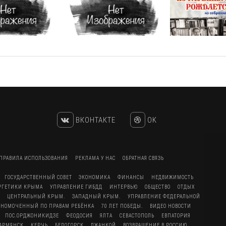
ВКОНТАКТЕ
OK
ПРАВИЛА ИСПОЛЬЗОВАНИЯ
РЕКЛАМА У НАС
ОБРАТНАЯ СВЯЗЬ
ГОСУДАРСТВЕННЫЙ СОВЕТ
ЭКОНОМИКА
ФИНАНСЫ
НЕДВИЖИМОСТЬ
ЕРГЕТИКИ КРЫМА
УПРАВЛЕНИЕ ГИБДД
ИНТЕРВЬЮ
ОБЩЕСТВО
ОТДЫХ
ЦЕНТРАЛЬНЫЙ КРЫМ.
ЗАПАДНЫЙ КРЫМ.
УПРАВЛЕНИЕ ФЕДЕРАЛЬНОЙ
ЛНОМОЧЕННЫЙ ПО ПРАВАМ РЕБЁНКА
70 ЛЕТ ПОБЕДЫ.
ВИДЕО НОВОСТИ
ПОС.ОРДЖОНИКИДЗЕ
ФЕОДОСИЯ
ЯЛТА
СЕВАСТОПОЛЬ
ЕВПАТОРИЯ
АРМЯНСК
КЕРЧЬ
БЕЛОГОРСК
ДЖАНКОЙ
ВОЗВРАЩЕНИЕ В РОССИЮ.