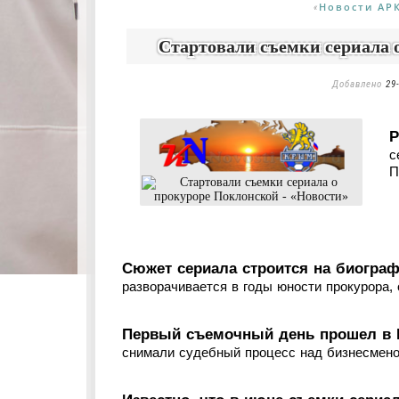
Новости АР
«
Стартовали съемки сериала 
Добавлено
29
Р
с
П
Сюжет сериала строится на биограф
разворачивается в годы юности прокурора,
Первый съемочный день прошел в П
снимали судебный процесс над бизнесмено