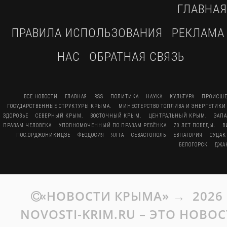
ГЛАВНАЯ
ПРАВИЛА ИСПОЛЬЗОВАНИЯ
РЕКЛАМА
НАС
ОБРАТНАЯ СВЯЗЬ
ВСЕ НОВОСТИ
ГЛАВНАЯ
RSS
ПОЛИТИКА
НАУКА
КУЛЬТУРА
ПРОИСШЕ
ГОСУДАРСТВЕННЫЕ СТРУКТУРЫ КРЫМА.
МИНЕСТЕРСТВО ТОПЛИВА И ЭНЕРГЕТИКИ
ЗДОРОВЬЕ
СЕВЕРНЫЙ КРЫМ.
ВОСТОЧНЫЙ КРЫМ.
ЦЕНТРАЛЬНЫЙ КРЫМ.
ЗАП
ПРАВАМ ЧЕЛОВЕКА
УПОЛНОМОЧЕННЫЙ ПО ПРАВАМ РЕБЁНКА
70 ЛЕТ ПОБЕДЫ.
В
ПОС.ОРДЖОНИКИДЗЕ
ФЕОДОСИЯ
ЯЛТА
СЕВАСТОПОЛЬ
ЕВПАТОРИЯ
СУДАК
БЕЛОГОРСК
ДЖА
«НОВОСТИ КРЫМА»
→
2026
NOVOSTI-KRIM.RU – ЭТО НОВО