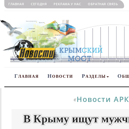
ГЛАВНАЯ
СЕГОДНЯ
РЕКЛАМА У НАС
ОБРАТНАЯ СВЯЗЬ
Г
Н
Р
О
ЛАВНАЯ
ОВОСТИ
АЗДЕЛЫ
Б
Новости АР
«
В Крыму ищут мужчи