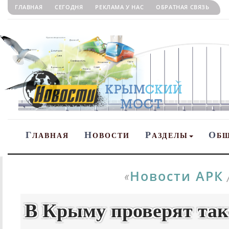
ГЛАВНАЯ
СЕГОДНЯ
РЕКЛАМА У НАС
ОБРАТНАЯ СВЯЗЬ
Г
Н
Р
О
ЛАВНАЯ
ОВОСТИ
АЗДЕЛЫ
Б
Новости АРК
«
В Крыму проверят такс