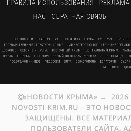
ПРАВИЛА ИСПОЛЬЗОВАНИЯ
РЕКЛАМА
НАС
ОБРАТНАЯ СВЯЗЬ
ВСЕ НОВОСТИ
ГЛАВНАЯ
RSS
ПОЛИТИКА
НАУКА
КУЛЬТУРА
ПРОИСШЕ
ГОСУДАРСТВЕННЫЕ СТРУКТУРЫ КРЫМА.
МИНЕСТЕРСТВО ТОПЛИВА И ЭНЕРГЕТИКИ
ЗДОРОВЬЕ
СЕВЕРНЫЙ КРЫМ.
ВОСТОЧНЫЙ КРЫМ.
ЦЕНТРАЛЬНЫЙ КРЫМ.
ЗАП
ПРАВАМ ЧЕЛОВЕКА
УПОЛНОМОЧЕННЫЙ ПО ПРАВАМ РЕБЁНКА
70 ЛЕТ ПОБЕДЫ.
В
ПОС.ОРДЖОНИКИДЗЕ
ФЕОДОСИЯ
ЯЛТА
СЕВАСТОПОЛЬ
ЕВПАТОРИЯ
СУДАК
БЕЛОГОРСК
ДЖА
«НОВОСТИ КРЫМА»
→
2026
NOVOSTI-KRIM.RU – ЭТО НОВО
ЗАЩИЩЕНЫ. ВСЕ МАТЕРИАЛ
ПОЛЬЗОВАТЕЛИ САЙТА. А