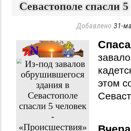
Севастополе спасли 5
Добавлено
31-ма
Спаса
завало
кадетс
этом с
Севаст
Вчера