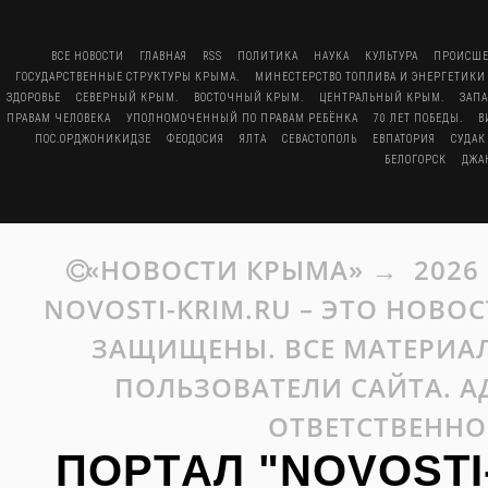
ВСЕ НОВОСТИ
ГЛАВНАЯ
RSS
ПОЛИТИКА
НАУКА
КУЛЬТУРА
ПРОИСШЕ
ГОСУДАРСТВЕННЫЕ СТРУКТУРЫ КРЫМА.
МИНЕСТЕРСТВО ТОПЛИВА И ЭНЕРГЕТИКИ
ЗДОРОВЬЕ
СЕВЕРНЫЙ КРЫМ.
ВОСТОЧНЫЙ КРЫМ.
ЦЕНТРАЛЬНЫЙ КРЫМ.
ЗАП
ПРАВАМ ЧЕЛОВЕКА
УПОЛНОМОЧЕННЫЙ ПО ПРАВАМ РЕБЁНКА
70 ЛЕТ ПОБЕДЫ.
В
ПОС.ОРДЖОНИКИДЗЕ
ФЕОДОСИЯ
ЯЛТА
СЕВАСТОПОЛЬ
ЕВПАТОРИЯ
СУДАК
БЕЛОГОРСК
ДЖА
«НОВОСТИ КРЫМА»
→
2026
NOVOSTI-KRIM.RU – ЭТО НОВО
ЗАЩИЩЕНЫ. ВСЕ МАТЕРИАЛ
ПОЛЬЗОВАТЕЛИ САЙТА. А
ОТВЕТСТВЕННО
ПОРТАЛ "NOVOSTI