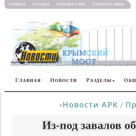
ГЛАВНАЯ
СЕГОДНЯ
РЕКЛАМА У НАС
ОБРАТНАЯ СВЯЗЬ
Г
Н
Р
О
ЛАВНАЯ
ОВОСТИ
АЗДЕЛЫ
Б
Новости АРК
Пр
«
/
Из-под завалов о