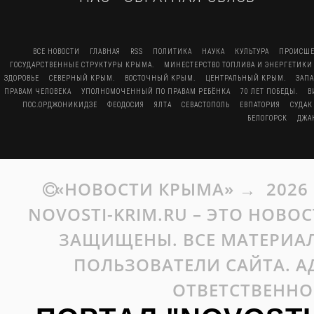
ВСЕ НОВОСТИ
ГЛАВНАЯ
RSS
ПОЛИТИКА
НАУКА
КУЛЬТУРА
ПРОИСШЕ
ГОСУДАРСТВЕННЫЕ СТРУКТУРЫ КРЫМА.
МИНЕСТЕРСТВО ТОПЛИВА И ЭНЕРГЕТИКИ
ЗДОРОВЬЕ
СЕВЕРНЫЙ КРЫМ.
ВОСТОЧНЫЙ КРЫМ.
ЦЕНТРАЛЬНЫЙ КРЫМ.
ЗАП
ПРАВАМ ЧЕЛОВЕКА
УПОЛНОМОЧЕННЫЙ ПО ПРАВАМ РЕБЁНКА
70 ЛЕТ ПОБЕДЫ.
В
ПОС.ОРДЖОНИКИДЗЕ
ФЕОДОСИЯ
ЯЛТА
СЕВАСТОПОЛЬ
ЕВПАТОРИЯ
СУДАК
БЕЛОГОРСК
ДЖА
«НОВОСТИ КРЫМА»
→
2026
NOVOSTI-KRIM.RU – ЭТО НОВО
ЗАЩИЩЕНЫ. ВСЕ МАТЕРИАЛ
ПОЛЬЗОВАТЕЛИ САЙТА. А
ОТВЕТСТВЕННО