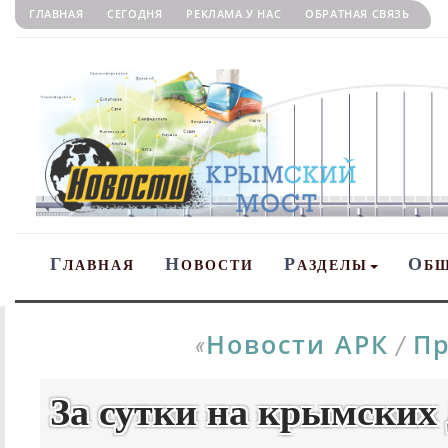
ГЛАВНАЯ
СЕГОДНЯ
РЕКЛАМА У НАС
ОБРАТНАЯ СВЯЗЬ
Г
Н
Р
О
ЛАВНАЯ
ОВОСТИ
АЗДЕЛЫ
Б
Новости АРК
Пр
«
/
За сутки на крымских 