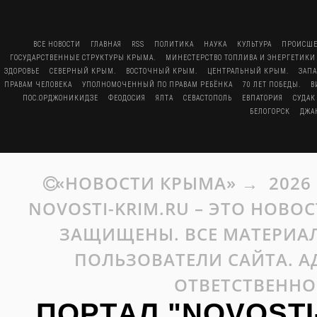
ВСЕ НОВОСТИ
ГЛАВНАЯ
RSS
ПОЛИТИКА
НАУКА
КУЛЬТУРА
ПРОИСШЕ
ГОСУДАРСТВЕННЫЕ СТРУКТУРЫ КРЫМА.
МИНЕСТЕРСТВО ТОПЛИВА И ЭНЕРГЕТИКИ
ЗДОРОВЬЕ
СЕВЕРНЫЙ КРЫМ.
ВОСТОЧНЫЙ КРЫМ.
ЦЕНТРАЛЬНЫЙ КРЫМ.
ЗАП
ПРАВАМ ЧЕЛОВЕКА
УПОЛНОМОЧЕННЫЙ ПО ПРАВАМ РЕБЁНКА
70 ЛЕТ ПОБЕДЫ.
В
ПОС.ОРДЖОНИКИДЗЕ
ФЕОДОСИЯ
ЯЛТА
СЕВАСТОПОЛЬ
ЕВПАТОРИЯ
СУДАК
БЕЛОГОРСК
ДЖА
«НОВОСТИ КРЫМА»
→
2026
NOVOSTI-KRIM.RU – ЭТО НОВО
ЗАЩИЩЕНЫ. ВСЕ МАТЕРИАЛ
ПОЛЬЗОВАТЕЛИ САЙТА. А
ОТВЕТСТВЕННО
ПОРТАЛ "NOVOSTI