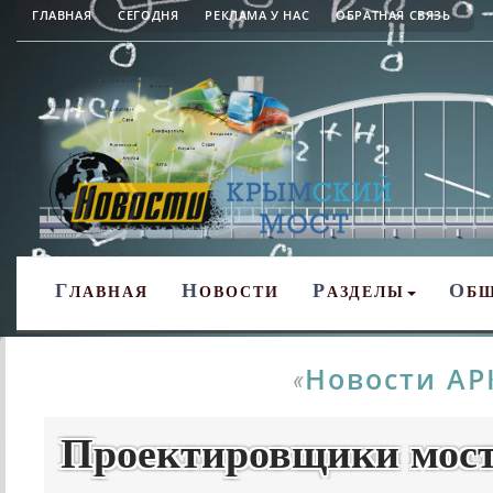
ГЛАВНАЯ
СЕГОДНЯ
РЕКЛАМА У НАС
ОБРАТНАЯ СВЯЗЬ
Г
Н
Р
О
ЛАВНАЯ
ОВОСТИ
АЗДЕЛЫ
Б
Новости АР
«
Проектировщики мост