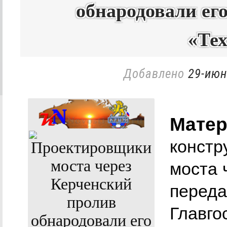
обнародовали ег
«Те
Добавлено
29-июн
Матер
констр
моста 
переда
Главго