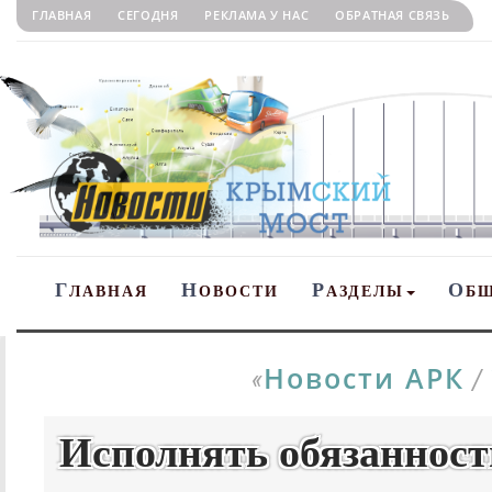
ГЛАВНАЯ
СЕГОДНЯ
РЕКЛАМА У НАС
ОБРАТНАЯ СВЯЗЬ
Г
Н
Р
О
ЛАВНАЯ
ОВОСТИ
АЗДЕЛЫ
Б
Новости АРК
«
/
Исполнять обязанност