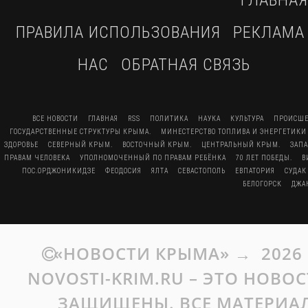
ПРАВИЛА ИСПОЛЬЗОВАНИЯ
РЕКЛАМА
НАС
ОБРАТНАЯ СВЯЗЬ
ВСЕ НОВОСТИ
ГЛАВНАЯ
RSS
ПОЛИТИКА
НАУКА
КУЛЬТУРА
ПРОИСШЕ
ГОСУДАРСТВЕННЫЕ СТРУКТУРЫ КРЫМА.
МИНЕСТЕРСТВО ТОПЛИВА И ЭНЕРГЕТИКИ
ЗДОРОВЬЕ
СЕВЕРНЫЙ КРЫМ.
ВОСТОЧНЫЙ КРЫМ.
ЦЕНТРАЛЬНЫЙ КРЫМ.
ЗАП
ПРАВАМ ЧЕЛОВЕКА
УПОЛНОМОЧЕННЫЙ ПО ПРАВАМ РЕБЁНКА
70 ЛЕТ ПОБЕДЫ.
В
ПОС.ОРДЖОНИКИДЗЕ
ФЕОДОСИЯ
ЯЛТА
СЕВАСТОПОЛЬ
ЕВПАТОРИЯ
СУДАК
БЕЛОГОРСК
ДЖА
«НОВОСТИ КРЫМА»
→
2026
NOVOSTI-KRIM.RU – ЭТО НОВО
ЗАЩИЩЕНЫ. ВСЕ МАТЕРИАЛ