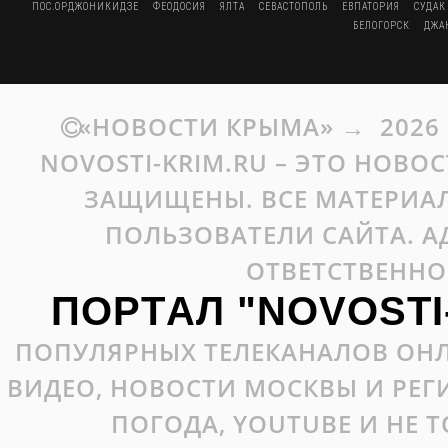
ПОС.ОРДЖОНИКИДЗЕ
ФЕОДОСИЯ
ЯЛТА
СЕВАСТОПОЛЬ
ЕВПАТОРИЯ
СУДАК
БЕЛОГОРСК
ДЖА
«НОВОСТИ КРЫМА»
→
2026
NOVOSTI-KRIM.RU – ЭТО НОВО
ЗАЩИЩЕНЫ. ВСЕ МАТЕРИАЛ
ПОЛЬЗОВАТЕЛИ САЙТА. А
ОТВЕТСТВЕННО
ПОРТАЛ "NOVOSTI
ПОПУЛЯРНЫХ ТЕЛЕКАНАЛОВ ОНЛ
ВИДЕО, НОВОСТИ МОСКВЫ И РЕ
ПОГОДА, YOUTUBE И НЕ 