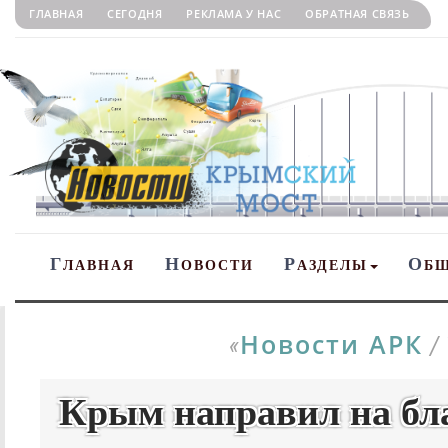
ГЛАВНАЯ
СЕГОДНЯ
РЕКЛАМА У НАС
ОБРАТНАЯ СВЯЗЬ
Г
Н
Р
О
ЛАВНАЯ
ОВОСТИ
АЗДЕЛЫ
Б
Новости АРК
«
/
Крым направил на бла