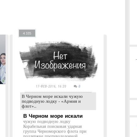
4 335
17-ФЕВ-2016, 16:20
0
В Черном море искали чужую
подводную лодку - «Армия и
флот»..
В Черном море искали
чужую подводную лодку
Корабельная поисковая ударная
группа Черноморского флота при
поддержке противолодочной