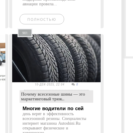
авиации провела...
ПОЛНОСТЬЮ
901
10-ДЕК-2025, 22:04
0
Почему всесезоные шины — это
маркетинговый трюк..
Многие водители по сей
день верят в эффективность
всесезонной резины. Специалисты
интернет магазина Autoshini.Ru
открывают физические и
химические...