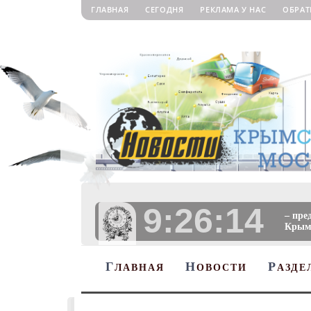
ГЛАВНАЯ
СЕГОДНЯ
РЕКЛАМА У НАС
ОБРАТ
9:26:14
– пре
Крыму
Г
Н
Р
ЛАВНАЯ
ОВОСТИ
АЗДЕ