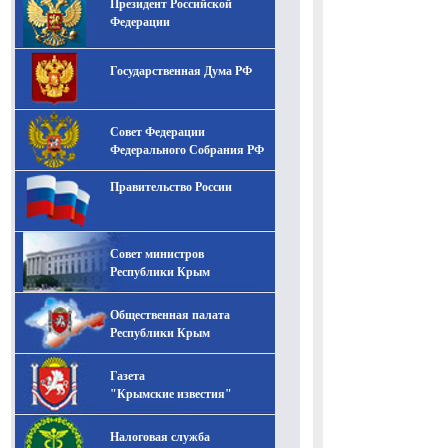
Президент Российской
-- Лучшее, что можно сделать с хорошим советом, это
пропустить его мимо ушей. Он никогда не бывает
Федерации
полезен никому, кроме того, кто его дал.
-- Люблю давать советы и очень не люблю, когда их
Государственная Дума РФ
дают мне.
Совет Федерации
Федерального Собрания РФ
Правительство России
Совет министров
Республики Крым
Общественная палата
Республики Крым
Газета
"Крымские известия"
Налоговая служба