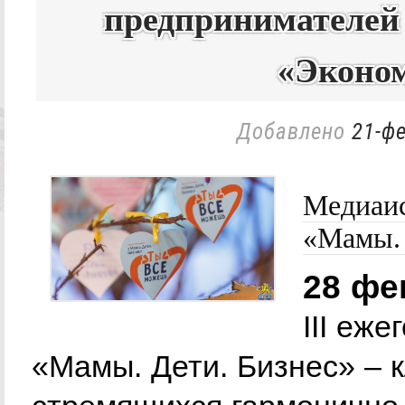
предпринимателей 
«Эконо
Добавлено
21-фе
Медиaис
«Мамы. 
28 фе
III еж
«Мамы. Дети. Бизнес» – 