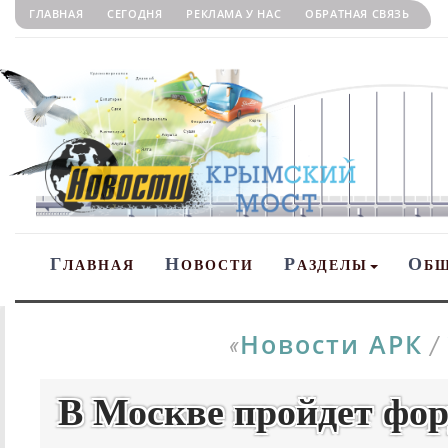
ГЛАВНАЯ
СЕГОДНЯ
РЕКЛАМА У НАС
ОБРАТНАЯ СВЯЗЬ
Г
Н
Р
О
ЛАВНАЯ
ОВОСТИ
АЗДЕЛЫ
Б
Новости АРК
«
/
В Москве пройдет фо