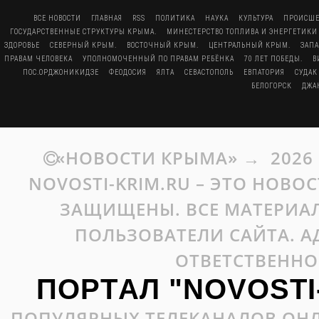
ВСЕ НОВОСТИ
ГЛАВНАЯ
RSS
ПОЛИТИКА
НАУКА
КУЛЬТУРА
ПРОИСШЕ
ГОСУДАРСТВЕННЫЕ СТРУКТУРЫ КРЫМА.
МИНЕСТЕРСТВО ТОПЛИВА И ЭНЕРГЕТИКИ
ЗДОРОВЬЕ
СЕВЕРНЫЙ КРЫМ.
ВОСТОЧНЫЙ КРЫМ.
ЦЕНТРАЛЬНЫЙ КРЫМ.
ЗАП
ПРАВАМ ЧЕЛОВЕКА
УПОЛНОМОЧЕННЫЙ ПО ПРАВАМ РЕБЁНКА
70 ЛЕТ ПОБЕДЫ.
В
ПОС.ОРДЖОНИКИДЗЕ
ФЕОДОСИЯ
ЯЛТА
СЕВАСТОПОЛЬ
ЕВПАТОРИЯ
СУДАК
БЕЛОГОРСК
ДЖА
«НОВОСТИ КРЫМА»
→
2026
NOVOSTI-KRIM.RU – ЭТО НОВО
ЗАЩИЩЕНЫ. ВСЕ МАТЕРИАЛ
ПОЛЬЗОВАТЕЛИ САЙТА. А
ОТВЕТСТВЕННО
ПОРТАЛ "NOVOSTI
ПОПУЛЯРНЫХ ТЕЛЕКАНАЛОВ ОНЛ