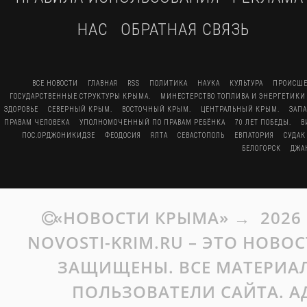
НАС
ОБРАТНАЯ СВЯЗЬ
ВСЕ НОВОСТИ
ГЛАВНАЯ
RSS
ПОЛИТИКА
НАУКА
КУЛЬТУРА
ПРОИСШЕ
ГОСУДАРСТВЕННЫЕ СТРУКТУРЫ КРЫМА.
МИНЕСТЕРСТВО ТОПЛИВА И ЭНЕРГЕТИКИ
ЗДОРОВЬЕ
СЕВЕРНЫЙ КРЫМ.
ВОСТОЧНЫЙ КРЫМ.
ЦЕНТРАЛЬНЫЙ КРЫМ.
ЗАП
ПРАВАМ ЧЕЛОВЕКА
УПОЛНОМОЧЕННЫЙ ПО ПРАВАМ РЕБЁНКА
70 ЛЕТ ПОБЕДЫ.
В
ПОС.ОРДЖОНИКИДЗЕ
ФЕОДОСИЯ
ЯЛТА
СЕВАСТОПОЛЬ
ЕВПАТОРИЯ
СУДАК
БЕЛОГОРСК
ДЖА
«НОВОСТИ КРЫМА»
→
2026
NOVOSTI-KRIM.RU – ЭТО НОВО
ЗАЩИЩЕНЫ. ВСЕ МАТЕРИАЛ
ПОЛЬЗОВАТЕЛИ САЙТА. А