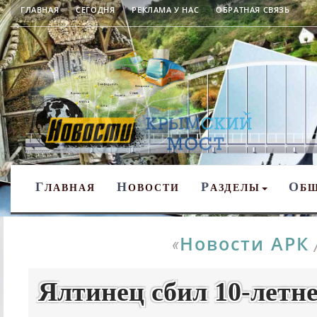
ГЛАВНАЯ
СЕГОДНЯ
РЕКЛАМА У НАС
ОБРАТНАЯ СВЯЗЬ
Г
Н
Р
О
ЛАВНАЯ
ОВОСТИ
АЗДЕЛЫ
Б
Новости АРК
«
Ялтинец сбил 10-летне