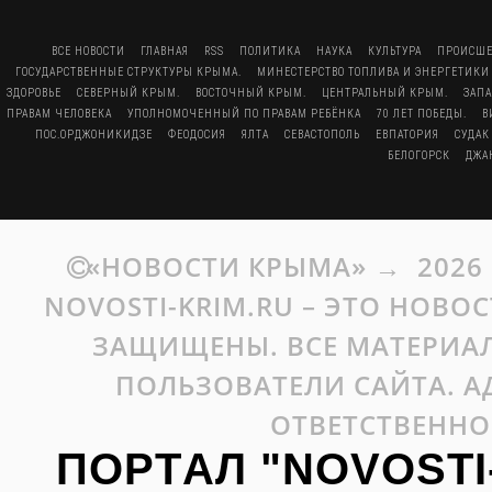
ВСЕ НОВОСТИ
ГЛАВНАЯ
RSS
ПОЛИТИКА
НАУКА
КУЛЬТУРА
ПРОИСШЕ
ГОСУДАРСТВЕННЫЕ СТРУКТУРЫ КРЫМА.
МИНЕСТЕРСТВО ТОПЛИВА И ЭНЕРГЕТИКИ
ЗДОРОВЬЕ
СЕВЕРНЫЙ КРЫМ.
ВОСТОЧНЫЙ КРЫМ.
ЦЕНТРАЛЬНЫЙ КРЫМ.
ЗАП
ПРАВАМ ЧЕЛОВЕКА
УПОЛНОМОЧЕННЫЙ ПО ПРАВАМ РЕБЁНКА
70 ЛЕТ ПОБЕДЫ.
В
ПОС.ОРДЖОНИКИДЗЕ
ФЕОДОСИЯ
ЯЛТА
СЕВАСТОПОЛЬ
ЕВПАТОРИЯ
СУДАК
БЕЛОГОРСК
ДЖА
«НОВОСТИ КРЫМА»
→
2026
NOVOSTI-KRIM.RU – ЭТО НОВО
ЗАЩИЩЕНЫ. ВСЕ МАТЕРИАЛ
ПОЛЬЗОВАТЕЛИ САЙТА. А
ОТВЕТСТВЕННО
ПОРТАЛ "NOVOSTI