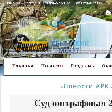
ГЛАВНАЯ
СЕГОДНЯ
РЕКЛАМА У НАС
ОБРАТНАЯ СВЯЗЬ
Г
Н
Р
О
ЛАВНАЯ
ОВОСТИ
АЗДЕЛЫ
Б
Новости АРК
«
Суд оштрафовал 