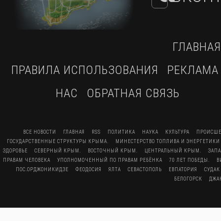
ГЛАВНАЯ
ПРАВИЛА ИСПОЛЬЗОВАНИЯ
РЕКЛАМА
НАС
ОБРАТНАЯ СВЯЗЬ
ВСЕ НОВОСТИ
ГЛАВНАЯ
RSS
ПОЛИТИКА
НАУКА
КУЛЬТУРА
ПРОИСШЕ
ГОСУДАРСТВЕННЫЕ СТРУКТУРЫ КРЫМА.
МИНЕСТЕРСТВО ТОПЛИВА И ЭНЕРГЕТИКИ
ЗДОРОВЬЕ
СЕВЕРНЫЙ КРЫМ.
ВОСТОЧНЫЙ КРЫМ.
ЦЕНТРАЛЬНЫЙ КРЫМ.
ЗАП
ПРАВАМ ЧЕЛОВЕКА
УПОЛНОМОЧЕННЫЙ ПО ПРАВАМ РЕБЁНКА
70 ЛЕТ ПОБЕДЫ.
В
ПОС.ОРДЖОНИКИДЗЕ
ФЕОДОСИЯ
ЯЛТА
СЕВАСТОПОЛЬ
ЕВПАТОРИЯ
СУДАК
БЕЛОГОРСК
ДЖА