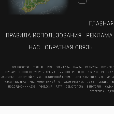
ГЛАВНАЯ
ПРАВИЛА ИСПОЛЬЗОВАНИЯ
РЕКЛАМА
НАС
ОБРАТНАЯ СВЯЗЬ
ВСЕ НОВОСТИ
ГЛАВНАЯ
RSS
ПОЛИТИКА
НАУКА
КУЛЬТУРА
ПРОИСШЕ
ГОСУДАРСТВЕННЫЕ СТРУКТУРЫ КРЫМА.
МИНЕСТЕРСТВО ТОПЛИВА И ЭНЕРГЕТИКИ
ЗДОРОВЬЕ
СЕВЕРНЫЙ КРЫМ.
ВОСТОЧНЫЙ КРЫМ.
ЦЕНТРАЛЬНЫЙ КРЫМ.
ЗАП
ПРАВАМ ЧЕЛОВЕКА
УПОЛНОМОЧЕННЫЙ ПО ПРАВАМ РЕБЁНКА
70 ЛЕТ ПОБЕДЫ.
В
ПОС.ОРДЖОНИКИДЗЕ
ФЕОДОСИЯ
ЯЛТА
СЕВАСТОПОЛЬ
ЕВПАТОРИЯ
СУДАК
БЕЛОГОРСК
ДЖА