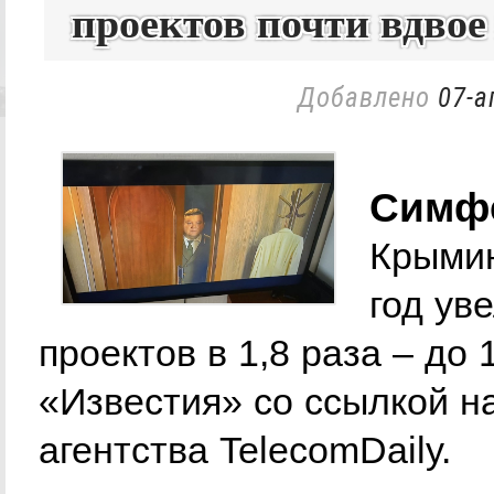
проектов почти вдвое
Добавлено
07-а
Симфе
Крымин
год ув
проектов в 1,8 раза – до
«Известия» со ссылкой н
агентства TelecomDaily.