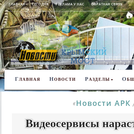
ГЛАВНАЯ
СЕГОДНЯ
РЕКЛАМА У НАС
ОБРАТНАЯ СВЯЗЬ
Г
Н
Р
О
ЛАВНАЯ
ОВОСТИ
АЗДЕЛЫ
Б
Новости АРК
«
Видеосервисы нарас