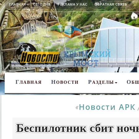
ГЛАВНАЯ
СЕГОДНЯ
РЕКЛАМА У НАС
ОБРАТНАЯ СВЯЗЬ
Г
Н
Р
О
ЛАВНАЯ
ОВОСТИ
АЗДЕЛЫ
Б
Новости АРК
«
Беспилотник сбит ноч