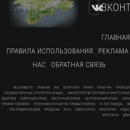
ВКОНТ
ГЛАВНАЯ
ПРАВИЛА ИСПОЛЬЗОВАНИЯ
РЕКЛАМА
НАС
ОБРАТНАЯ СВЯЗЬ
ВСЕ НОВОСТИ
ГЛАВНАЯ
RSS
ПОЛИТИКА
НАУКА
КУЛЬТУРА
ПРОИСШЕ
ГОСУДАРСТВЕННЫЕ СТРУКТУРЫ КРЫМА.
МИНЕСТЕРСТВО ТОПЛИВА И ЭНЕРГЕТИКИ
ЗДОРОВЬЕ
СЕВЕРНЫЙ КРЫМ.
ВОСТОЧНЫЙ КРЫМ.
ЦЕНТРАЛЬНЫЙ КРЫМ.
ЗАП
ПРАВАМ ЧЕЛОВЕКА
УПОЛНОМОЧЕННЫЙ ПО ПРАВАМ РЕБЁНКА
70 ЛЕТ ПОБЕДЫ.
В
ПОС.ОРДЖОНИКИДЗЕ
ФЕОДОСИЯ
ЯЛТА
СЕВАСТОПОЛЬ
ЕВПАТОРИЯ
СУДАК
БЕЛОГОРСК
ДЖА