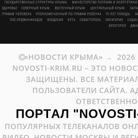
ГОСУДАРСТВЕННЫЕ СТРУКТУРЫ КРЫМА.
МИНЕСТЕРСТВО ТОПЛИВА И ЭНЕРГЕТИКИ
ЗДОРОВЬЕ
СЕВЕРНЫЙ КРЫМ.
ВОСТОЧНЫЙ КРЫМ.
ЦЕНТРАЛЬНЫЙ КРЫМ.
ЗАП
ПРАВАМ ЧЕЛОВЕКА
УПОЛНОМОЧЕННЫЙ ПО ПРАВАМ РЕБЁНКА
70 ЛЕТ ПОБЕДЫ.
В
ПОС.ОРДЖОНИКИДЗЕ
ФЕОДОСИЯ
ЯЛТА
СЕВАСТОПОЛЬ
ЕВПАТОРИЯ
СУДАК
БЕЛОГОРСК
ДЖА
«НОВОСТИ КРЫМА»
→
2026
NOVOSTI-KRIM.RU – ЭТО НОВО
ЗАЩИЩЕНЫ. ВСЕ МАТЕРИАЛ
ПОЛЬЗОВАТЕЛИ САЙТА. А
ОТВЕТСТВЕННО
ПОРТАЛ "NOVOSTI
ПОПУЛЯРНЫХ ТЕЛЕКАНАЛОВ ОНЛ
ВИДЕО, НОВОСТИ МОСКВЫ И РЕ