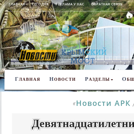
ГЛАВНАЯ
СЕГОДНЯ
РЕКЛАМА У НАС
ОБРАТНАЯ СВЯЗЬ
Г
Н
Р
О
ЛАВНАЯ
ОВОСТИ
АЗДЕЛЫ
Б
Новости АРК
«
Девятнадцатилетни