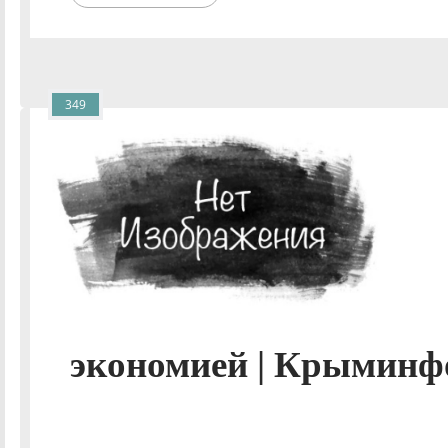
349
экономией | Крыминф