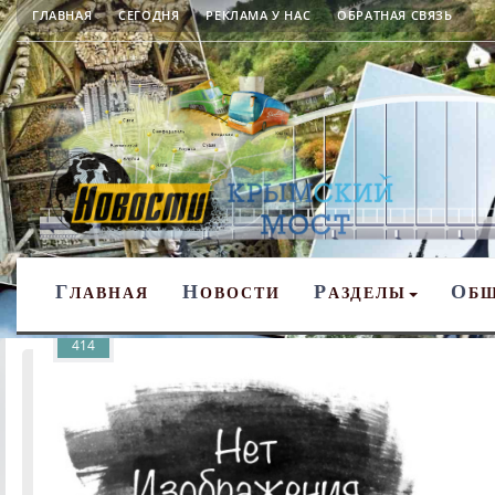
ГЛАВНАЯ
СЕГОДНЯ
РЕКЛАМА У НАС
ОБРАТНАЯ СВЯЗЬ
Г
Н
Р
О
ЛАВНАЯ
ОВОСТИ
АЗДЕЛЫ
Б
414