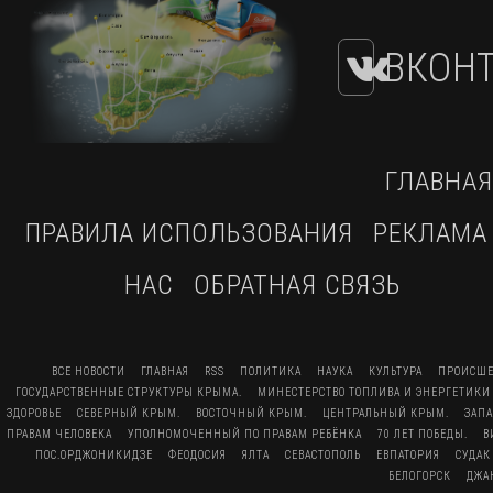
ВКОНТ
ГЛАВНАЯ
ПРАВИЛА ИСПОЛЬЗОВАНИЯ
РЕКЛАМА
НАС
ОБРАТНАЯ СВЯЗЬ
ВСЕ НОВОСТИ
ГЛАВНАЯ
RSS
ПОЛИТИКА
НАУКА
КУЛЬТУРА
ПРОИСШЕ
ГОСУДАРСТВЕННЫЕ СТРУКТУРЫ КРЫМА.
МИНЕСТЕРСТВО ТОПЛИВА И ЭНЕРГЕТИКИ
ЗДОРОВЬЕ
СЕВЕРНЫЙ КРЫМ.
ВОСТОЧНЫЙ КРЫМ.
ЦЕНТРАЛЬНЫЙ КРЫМ.
ЗАП
ПРАВАМ ЧЕЛОВЕКА
УПОЛНОМОЧЕННЫЙ ПО ПРАВАМ РЕБЁНКА
70 ЛЕТ ПОБЕДЫ.
В
ПОС.ОРДЖОНИКИДЗЕ
ФЕОДОСИЯ
ЯЛТА
СЕВАСТОПОЛЬ
ЕВПАТОРИЯ
СУДАК
БЕЛОГОРСК
ДЖА