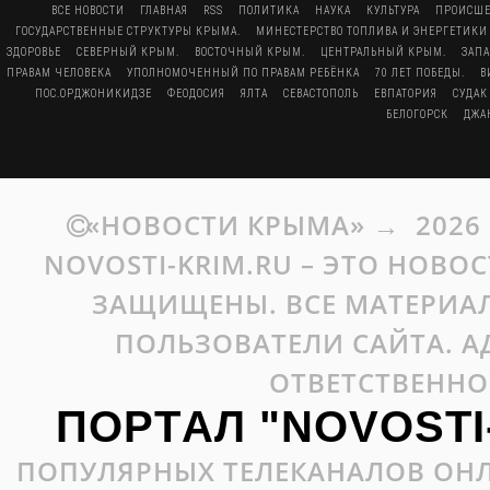
ВСЕ НОВОСТИ
ГЛАВНАЯ
RSS
ПОЛИТИКА
НАУКА
КУЛЬТУРА
ПРОИСШЕ
ГОСУДАРСТВЕННЫЕ СТРУКТУРЫ КРЫМА.
МИНЕСТЕРСТВО ТОПЛИВА И ЭНЕРГЕТИКИ
ЗДОРОВЬЕ
СЕВЕРНЫЙ КРЫМ.
ВОСТОЧНЫЙ КРЫМ.
ЦЕНТРАЛЬНЫЙ КРЫМ.
ЗАП
ПРАВАМ ЧЕЛОВЕКА
УПОЛНОМОЧЕННЫЙ ПО ПРАВАМ РЕБЁНКА
70 ЛЕТ ПОБЕДЫ.
В
ПОС.ОРДЖОНИКИДЗЕ
ФЕОДОСИЯ
ЯЛТА
СЕВАСТОПОЛЬ
ЕВПАТОРИЯ
СУДАК
БЕЛОГОРСК
ДЖА
«НОВОСТИ КРЫМА»
→
2026
NOVOSTI-KRIM.RU – ЭТО НОВО
ЗАЩИЩЕНЫ. ВСЕ МАТЕРИАЛ
ПОЛЬЗОВАТЕЛИ САЙТА. А
ОТВЕТСТВЕННО
ПОРТАЛ "NOVOSTI
ПОПУЛЯРНЫХ ТЕЛЕКАНАЛОВ ОНЛ