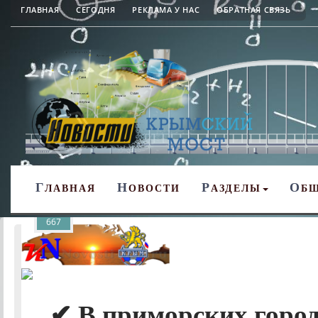
ГЛАВНАЯ
СЕГОДНЯ
РЕКЛАМА У НАС
ОБРАТНАЯ СВЯЗЬ
Г
Н
Р
О
ЛАВНАЯ
ОВОСТИ
АЗДЕЛЫ
Б
667
✔ В приморских горо