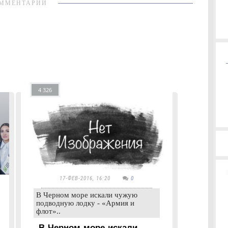
ММЕНТАРИИ
4 326
17-ФЕВ-2016, 16:20
0
В Черном море искали чужую
подводную лодку - «Армия и
флот»..
В Черном море искали