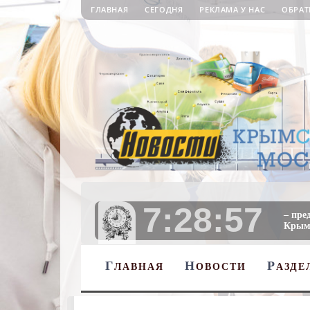
ГЛАВНАЯ
СЕГОДНЯ
РЕКЛАМА У НАС
ОБРАТ
7:28:59
– пре
Крыму
Г
Н
Р
ЛАВНАЯ
ОВОСТИ
АЗДЕ