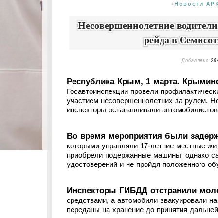
Новости АР
«
Несовершеннолетние водители
рейда в Семисо
Добавлено
28
Республика Крым, 1 марта. Крымин
Госавтоинспекции провели профилактическ
участием несовершеннолетних за рулем. Но
инспекторы останавливали автомобилистов
Во время мероприятия были задерж
которыми управляли 17‑летние местные жит
приобрели подержанные машины, однако са
удостоверений и не пройдя положенного об
Инспекторы ГИБДД отстранили мол
средствами, а автомобили эвакуировали н
переданы на хранение до принятия дальне