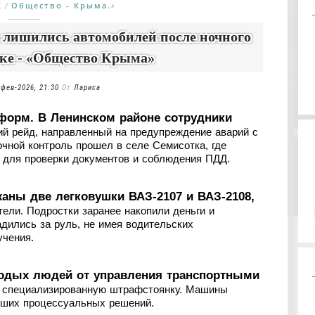
К
Общество - Крыма.
/
»
 лишились автомобилей после ночного
тке - «Общество Крыма»
-фев-2026, 21:30
От
Лариса
форм. В Ленинском районе сотрудники
ий рейд, направленный на предупреждение аварий с
чной контроль прошел в селе Семисотка, где
 для проверки документов и соблюдения ПДД.
аны две легковушки ВАЗ‑2107 и ВАЗ‑2108,
ели. Подростки заранее накопили деньги и
дились за руль, не имея водительских
учения.
одых людей от управления транспортными
а специализированную штрафстоянку. Машины
йших процессуальных решений.