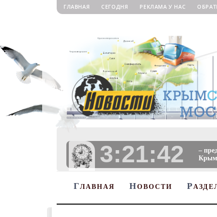
ГЛАВНАЯ
СЕГОДНЯ
РЕКЛАМА У НАС
ОБРАТ
3:21:43
– пре
Крыму
Г
Н
Р
ЛАВНАЯ
ОВОСТИ
АЗДЕ