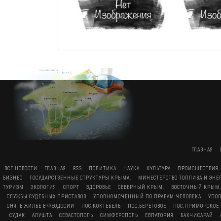
ГЛАВНАЯ
ВСЕ НОВОСТИ
ГЛАВНАЯ
RSS
ПОЛИТИКА
НАУКА
КУЛЬТУРА
ПРОИСШЕСТВИЯ
БИЗНЕС
ГОСУДАРСТВЕННЫЕ СТРУКТУРЫ КРЫМА.
МИНЕСТЕРСТВО ТОПЛИВА И ЭН
ТУРИЗМ
ЭКОЛОГИЯ
СПОРТ
ЗДОРОВЬЕ
СЕВЕРНЫЙ КРЫМ.
ВОСТОЧНЫЙ КРЫМ.
СЛУЖБЫ СУДЕБНЫХ ПРИСТАВОВ
УПОЛНОМОЧЕННЫЙ ПО ПРАВАМ ЧЕЛОВЕКА
УПО
СНЯТЬ ЖИЛЬЁ В ФЕОДОСИИ
ПОС.КОКТЕБЕЛЬ
ПОС.БЕРЕГОВОЕ
ПОС.ПРИМОРСКОЕ
СУДАК
АЛУШТА
СЕВАСТОПОЛЬ
СИМФЕРОПОЛЬ
ЕВПАТОРИЯ
БАХЧИСАРАЙ