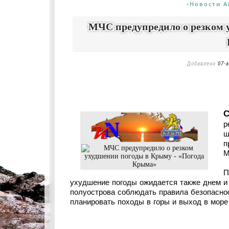
Новости А
«
МЧС предупредило о резком 
Добавлено
07-а
С
р
ш
п
М
П
ухудшение погоды ожидается также днем и 
полуострова соблюдать правила безопаснос
планировать походы в горы и выход в море