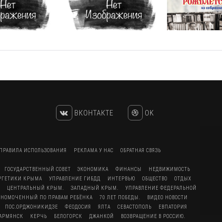
ВКОНТАКТЕ
OK
ПРАВИЛА ИСПОЛЬЗОВАНИЯ
РЕКЛАМА У НАС
ОБРАТНАЯ СВЯЗЬ
ГОСУДАРСТВЕННЫЙ СОВЕТ
ЭКОНОМИКА
ФИНАНСЫ
НЕДВИЖИМОСТЬ
ЕРГЕТИКИ КРЫМА
УПРАВЛЕНИЕ ГИБДД
ИНТЕРВЬЮ
ОБЩЕСТВО
ОТДЫХ
ЦЕНТРАЛЬНЫЙ КРЫМ.
ЗАПАДНЫЙ КРЫМ.
УПРАВЛЕНИЕ ФЕДЕРАЛЬНОЙ
ЛНОМОЧЕННЫЙ ПО ПРАВАМ РЕБЁНКА
70 ЛЕТ ПОБЕДЫ.
ВИДЕО НОВОСТИ
ПОС.ОРДЖОНИКИДЗЕ
ФЕОДОСИЯ
ЯЛТА
СЕВАСТОПОЛЬ
ЕВПАТОРИЯ
АРМЯНСК
КЕРЧЬ
БЕЛОГОРСК
ДЖАНКОЙ
ВОЗВРАЩЕНИЕ В РОССИЮ.