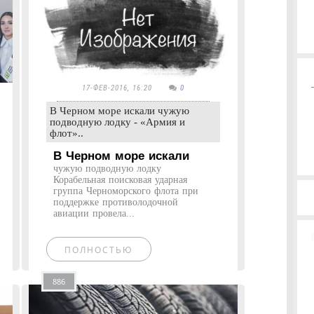
17-ФЕВ-2016, 16:20
0
В Черном море искали чужую
подводную лодку - «Армия и
флот»..
В Черном море искали
чужую подводную лодку
Корабельная поисковая ударная
группа Черноморского флота при
поддержке противолодочной
авиации провела...
ПОЛНОСТЬЮ
886