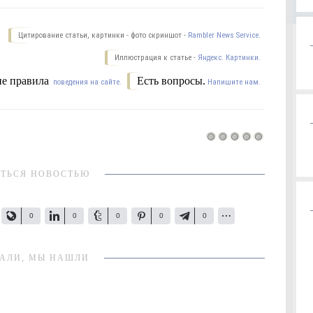
Цитирование статьи, картинки - фото скриншот -
Rambler News Service.
Иллюстрация к статье -
Яндекс. Картинки.
е правила
Есть вопросы.
поведения на сайте.
Напишите нам.
ТЬСЯ НОВОСТЬЮ
0
0
0
0
0
АЛИ, МЫ НАШЛИ