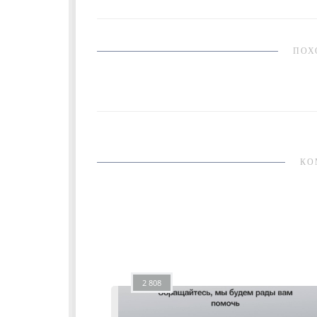
ПОХ
КО
2 808