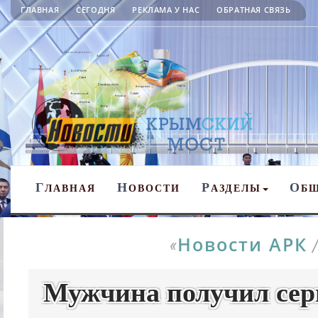
ГЛАВНАЯ
СЕГОДНЯ
РЕКЛАМА У НАС
ОБРАТНАЯ СВЯЗЬ
Г
Н
Р
О
ЛАВНАЯ
ОВОСТИ
АЗДЕЛЫ
Б
Новости АРК
«
Мужчина получил сер