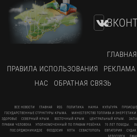
ВКОНТ
ГЛАВНАЯ
ПРАВИЛА ИСПОЛЬЗОВАНИЯ
РЕКЛАМА
НАС
ОБРАТНАЯ СВЯЗЬ
ВСЕ НОВОСТИ
ГЛАВНАЯ
RSS
ПОЛИТИКА
НАУКА
КУЛЬТУРА
ПРОИСШЕ
ГОСУДАРСТВЕННЫЕ СТРУКТУРЫ КРЫМА.
МИНЕСТЕРСТВО ТОПЛИВА И ЭНЕРГЕТИКИ
ЗДОРОВЬЕ
СЕВЕРНЫЙ КРЫМ.
ВОСТОЧНЫЙ КРЫМ.
ЦЕНТРАЛЬНЫЙ КРЫМ.
ЗАП
ПРАВАМ ЧЕЛОВЕКА
УПОЛНОМОЧЕННЫЙ ПО ПРАВАМ РЕБЁНКА
70 ЛЕТ ПОБЕДЫ.
В
ПОС.ОРДЖОНИКИДЗЕ
ФЕОДОСИЯ
ЯЛТА
СЕВАСТОПОЛЬ
ЕВПАТОРИЯ
СУДАК
БЕЛОГОРСК
ДЖА