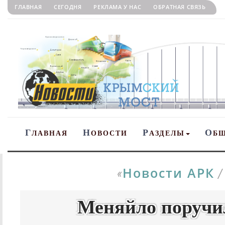
ГЛАВНАЯ
СЕГОДНЯ
РЕКЛАМА У НАС
ОБРАТНАЯ СВЯЗЬ
Г
Н
Р
О
ЛАВНАЯ
ОВОСТИ
АЗДЕЛЫ
Б
Новости АРК
«
Меняйло поручи