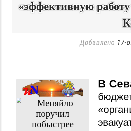
«эффективную работу 
К
Добавлено
17-о
В Сев
бюджет
«орган
эвакуа