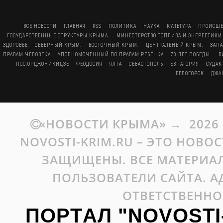
ВСЕ НОВОСТИ
ГЛАВНАЯ
RSS
ПОЛИТИКА
НАУКА
КУЛЬТУРА
ПРОИСШЕ
ГОСУДАРСТВЕННЫЕ СТРУКТУРЫ КРЫМА.
МИНЕСТЕРСТВО ТОПЛИВА И ЭНЕРГЕТИКИ
ЗДОРОВЬЕ
СЕВЕРНЫЙ КРЫМ.
ВОСТОЧНЫЙ КРЫМ.
ЦЕНТРАЛЬНЫЙ КРЫМ.
ЗАП
ПРАВАМ ЧЕЛОВЕКА
УПОЛНОМОЧЕННЫЙ ПО ПРАВАМ РЕБЁНКА
70 ЛЕТ ПОБЕДЫ.
В
ПОС.ОРДЖОНИКИДЗЕ
ФЕОДОСИЯ
ЯЛТА
СЕВАСТОПОЛЬ
ЕВПАТОРИЯ
СУДАК
БЕЛОГОРСК
ДЖА
«НОВОСТИ КРЫМА»
→
2026
NOVOSTI-KRIM.RU – ЭТО НОВО
ЗАЩИЩЕНЫ. ВСЕ МАТЕРИАЛ
ПОЛЬЗОВАТЕЛИ САЙТА. А
ОТВЕТСТВЕННО
ПОРТАЛ "NOVOSTI