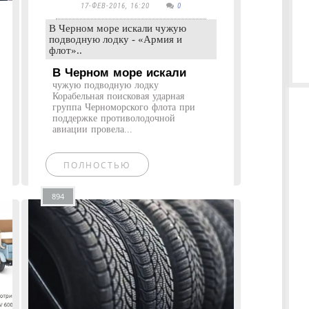
17-ФЕВ-2016, 16:20
0
В Черном море искали чужую
подводную лодку - «Армия и
флот»..
В Черном море искали
чужую подводную лодку
Корабельная поисковая ударная
группа Черноморского флота при
поддержке противолодочной
авиации провела...
ПОЛНОСТЬЮ
894