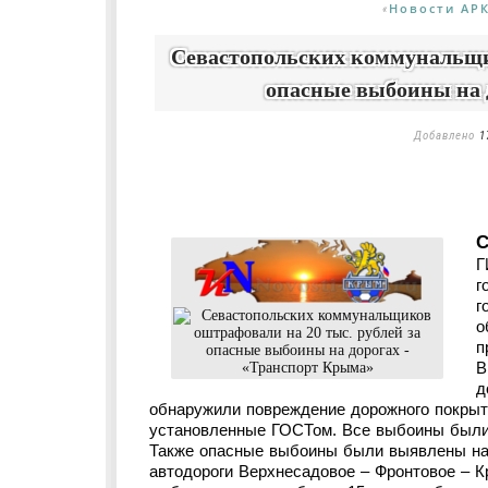
Новости АР
«
Севастопольских коммунальщик
опасные выбоины на 
Добавлено
1
С
Г
г
г
о
п
В
д
обнаружили повреждение дорожного покры
установленные ГОСТом. Все выбоины были 
Также опасные выбоины были выявлены на 
автодороги Верхнесадовое – Фронтовое – 