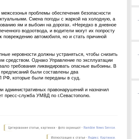
д межсезонья проблемы обеспечения безопасности
ктуальными. Смена погоды с жаркой на холодную, а
ованию ям и выбоин на дорогах. «Нередко в дневное
еченного водоотвода, и водители могут их попросту
 к повреждению автомобиля, но и стать причиной
упные неровности должны устраняться, чтобы снизить
ым средством. Однако Управление по эксплуатации
овало требования ликвидировать опасные выбоины. В
 предписаний были составлены два
АП РФ, которые были переданы в суд.
ии административных правонарушений и назначил
ет пресс-служба УМВД по г.Севастополю.
Цитирование статьи, картинки - фото скриншот -
Rambler News Service.
Иллюстрация к статье -
Яндекс. Картинки.