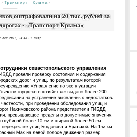
К
Транспорт - Крыма.
/
»
ов оштрафовали на 20 тыс. рублей за
дорогах - «Транспорт Крыма»
7-окт-2015, 04:48
От
Лавр
отрудники севастопольского управления
ИБДД провели проверку состояния и содержания
ородских дорог и улиц, по результатам которой
осучреждению «Управление по эксплуатации
бъектов городского хозяйства» выдано более 200
редписаний на устранение выявленных недостатков.
 частности, при проведении обследования улиц и
орог Нахимовского района представители ГИБДД
тия, превышающее предельно допустимые значения,
глубиной более 10 см и шириной более 50 см.
перекрестке улиц Богданова и Братской. На 1-м км
Красный Мак на левой полосе движения размер