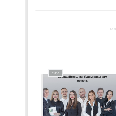
КО
2 810