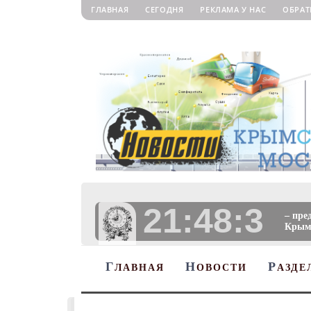
ГЛАВНАЯ
СЕГОДНЯ
РЕКЛАМА У НАС
ОБРАТ
21:48:4
– пре
Крыму
Г
Н
Р
ЛАВНАЯ
ОВОСТИ
АЗДЕ