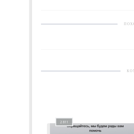
ПОХ
КО
2 811