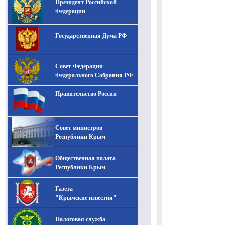
Президент Российской
-- Лучшее, что можно сделать с хорошим советом, это
пропустить его мимо ушей. Он никогда не бывает
Федерации
полезен никому, кроме того, кто его дал.
-- Люблю давать советы и очень не люблю, когда их
Государственная Дума РФ
дают мне.
Совет Федерации
Федерального Собрания РФ
Правительство России
Совет министров
Республики Крым
Общественная палата
Республики Крым
Газета
"Крымские известия"
Налоговая служба