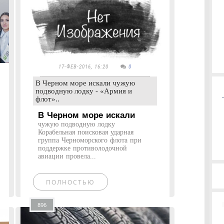
17-ФЕВ-2016, 16:20
0
В Черном море искали чужую
подводную лодку - «Армия и
флот»..
В Черном море искали
чужую подводную лодку
Корабельная поисковая ударная
группа Черноморского флота при
поддержке противолодочной
авиации провела...
ПОЛНОСТЬЮ
896