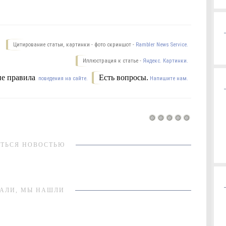
Цитирование статьи, картинки - фото скриншот -
Rambler News Service.
Иллюстрация к статье -
Яндекс. Картинки.
е правила
Есть вопросы.
поведения на сайте.
Напишите нам.
ТЬСЯ НОВОСТЬЮ
АЛИ, МЫ НАШЛИ