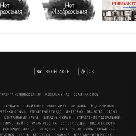
ВКОНТАКТЕ
OK
ПРАВИЛА ИСПОЛЬЗОВАНИЯ
РЕКЛАМА У НАС
ОБРАТНАЯ СВЯЗЬ
ГОСУДАРСТВЕННЫЙ СОВЕТ
ЭКОНОМИКА
ФИНАНСЫ
НЕДВИЖИМОСТЬ
ЕРГЕТИКИ КРЫМА
УПРАВЛЕНИЕ ГИБДД
ИНТЕРВЬЮ
ОБЩЕСТВО
ОТДЫХ
ЦЕНТРАЛЬНЫЙ КРЫМ.
ЗАПАДНЫЙ КРЫМ.
УПРАВЛЕНИЕ ФЕДЕРАЛЬНОЙ
ЛНОМОЧЕННЫЙ ПО ПРАВАМ РЕБЁНКА
70 ЛЕТ ПОБЕДЫ.
ВИДЕО НОВОСТИ
ПОС.ОРДЖОНИКИДЗЕ
ФЕОДОСИЯ
ЯЛТА
СЕВАСТОПОЛЬ
ЕВПАТОРИЯ
АРМЯНСК
КЕРЧЬ
БЕЛОГОРСК
ДЖАНКОЙ
ВОЗВРАЩЕНИЕ В РОССИЮ.