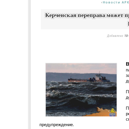
Новости АР
«
Керченская переправа может пр
Добавлено
10-
В
п
з
д
П
д
П
р
с
предупреждение.