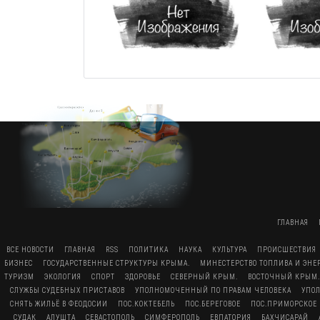
ГЛАВНАЯ
ВСЕ НОВОСТИ
ГЛАВНАЯ
RSS
ПОЛИТИКА
НАУКА
КУЛЬТУРА
ПРОИСШЕСТВИЯ
БИЗНЕС
ГОСУДАРСТВЕННЫЕ СТРУКТУРЫ КРЫМА.
МИНЕСТЕРСТВО ТОПЛИВА И ЭН
ТУРИЗМ
ЭКОЛОГИЯ
СПОРТ
ЗДОРОВЬЕ
СЕВЕРНЫЙ КРЫМ.
ВОСТОЧНЫЙ КРЫМ.
СЛУЖБЫ СУДЕБНЫХ ПРИСТАВОВ
УПОЛНОМОЧЕННЫЙ ПО ПРАВАМ ЧЕЛОВЕКА
УПО
СНЯТЬ ЖИЛЬЁ В ФЕОДОСИИ
ПОС.КОКТЕБЕЛЬ
ПОС.БЕРЕГОВОЕ
ПОС.ПРИМОРСКОЕ
СУДАК
АЛУШТА
СЕВАСТОПОЛЬ
СИМФЕРОПОЛЬ
ЕВПАТОРИЯ
БАХЧИСАРАЙ