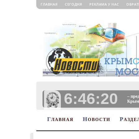
ГЛАВНАЯ
СЕГОДНЯ
РЕКЛАМА У НАС
ОБРАТ
6:46:20
– пре
Крыму
Г
Н
Р
ЛАВНАЯ
ОВОСТИ
АЗДЕ