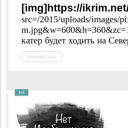
[img]https://ikrim.n
src=/2015/uploads/images/
m.jpg&w=600&h=360&zc=1[
катер будет ходить на Севе
ПОЛНОСТЬЮ
848