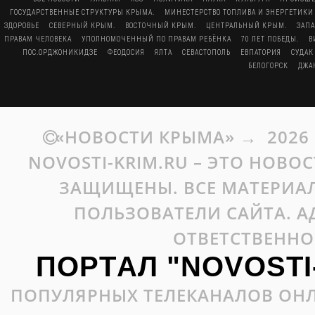
ГОСУДАРСТВЕННЫЕ СТРУКТУРЫ КРЫМА.
МИНЕСТЕРСТВО ТОПЛИВА И ЭНЕРГЕТИКИ
ЗДОРОВЬЕ
СЕВЕРНЫЙ КРЫМ.
ВОСТОЧНЫЙ КРЫМ.
ЦЕНТРАЛЬНЫЙ КРЫМ.
ЗАП
ПРАВАМ ЧЕЛОВЕКА
УПОЛНОМОЧЕННЫЙ ПО ПРАВАМ РЕБЁНКА
70 ЛЕТ ПОБЕДЫ.
В
ПОС.ОРДЖОНИКИДЗЕ
ФЕОДОСИЯ
ЯЛТА
СЕВАСТОПОЛЬ
ЕВПАТОРИЯ
СУДАК
БЕЛОГОРСК
ДЖА
«НОВОСТИ КРЫМА»
→
2026
NOVOSTI-KRIM.RU – ЭТО НОВО
ЗАЩИЩЕНЫ. ВСЕ МАТЕРИАЛ
ПОЛЬЗОВАТЕЛИ САЙТА. А
ОТВЕТСТВЕННО
ПОРТАЛ "NOVOSTI
ПОПУЛЯРНЫХ ТЕЛЕКАНАЛОВ ОНЛ