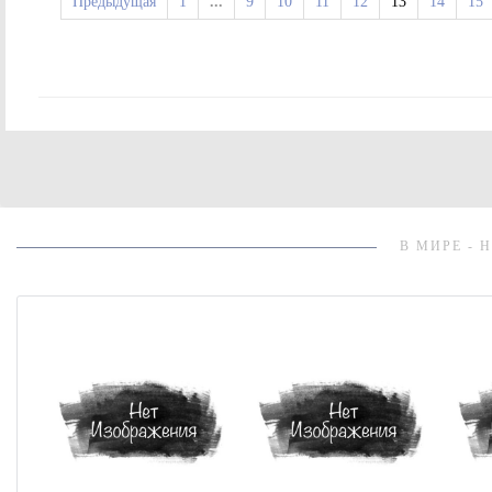
Предыдущая
1
...
9
10
11
12
13
14
15
В МИРЕ - 