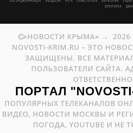
ПОС.ОРДЖОНИКИДЗЕ
ФЕОДОСИЯ
ЯЛТА
СЕВАСТОПОЛЬ
ЕВПАТОРИЯ
СУДАК
БЕЛОГОРСК
ДЖА
«НОВОСТИ КРЫМА»
→
2026
NOVOSTI-KRIM.RU – ЭТО НОВО
ЗАЩИЩЕНЫ. ВСЕ МАТЕРИАЛ
ПОЛЬЗОВАТЕЛИ САЙТА. А
ОТВЕТСТВЕННО
ПОРТАЛ "NOVOSTI
ПОПУЛЯРНЫХ ТЕЛЕКАНАЛОВ ОНЛ
ВИДЕО, НОВОСТИ МОСКВЫ И РЕ
ПОГОДА, YOUTUBE И НЕ 