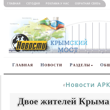
ГЛАВНАЯ
СЕГОДНЯ
РЕКЛАМА У НАС
ОБРАТНАЯ СВЯЗЬ
Г
Н
Р
О
ЛАВНАЯ
ОВОСТИ
АЗДЕЛЫ
Б
Новости АР
«
Двое жителей Крыма 