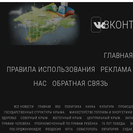
ВКОНТ
ГЛАВНАЯ
ПРАВИЛА ИСПОЛЬЗОВАНИЯ
РЕКЛАМА
НАС
ОБРАТНАЯ СВЯЗЬ
ВСЕ НОВОСТИ
ГЛАВНАЯ
RSS
ПОЛИТИКА
НАУКА
КУЛЬТУРА
ПРОИСШЕ
ГОСУДАРСТВЕННЫЕ СТРУКТУРЫ КРЫМА.
МИНЕСТЕРСТВО ТОПЛИВА И ЭНЕРГЕТИКИ
ЗДОРОВЬЕ
СЕВЕРНЫЙ КРЫМ.
ВОСТОЧНЫЙ КРЫМ.
ЦЕНТРАЛЬНЫЙ КРЫМ.
ЗАП
ПРАВАМ ЧЕЛОВЕКА
УПОЛНОМОЧЕННЫЙ ПО ПРАВАМ РЕБЁНКА
70 ЛЕТ ПОБЕДЫ.
В
ПОС.ОРДЖОНИКИДЗЕ
ФЕОДОСИЯ
ЯЛТА
СЕВАСТОПОЛЬ
ЕВПАТОРИЯ
СУДАК