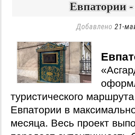
Евпатории 
Добавлено
21-ма
Евпат
«Асгар
оформл
туристического маршрут
Евпатории в максимально 
месяца. Весь проект вып