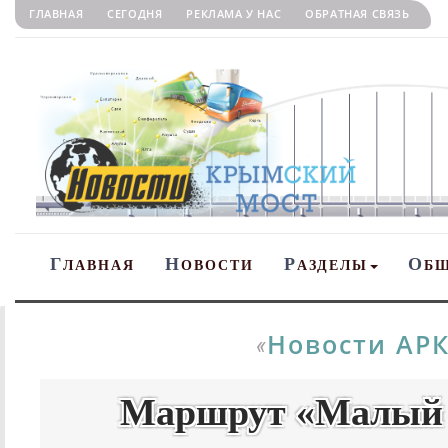
ГЛАВНАЯ
СЕГОДНЯ
РЕКЛАМА У НАС
ОБРАТНАЯ СВЯЗЬ
Г
Н
Р
О
ЛАВНАЯ
ОВОСТИ
АЗДЕЛЫ
Б
Новости АР
«
Маршрут «Малый 