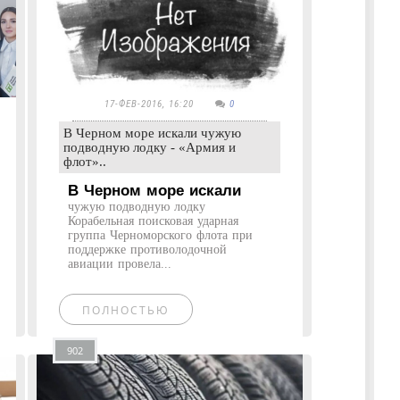
17-ФЕВ-2016, 16:20
0
В Черном море искали чужую
подводную лодку - «Армия и
флот»..
В Черном море искали
чужую подводную лодку
Корабельная поисковая ударная
группа Черноморского флота при
поддержке противолодочной
авиации провела...
ПОЛНОСТЬЮ
902