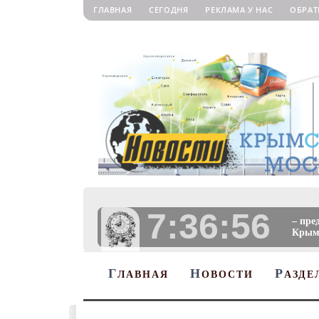
ГЛАВНАЯ
СЕГОДНЯ
РЕКЛАМА У НАС
ОБРАТ
7:36:58
– пре
Крыму
Г
Н
Р
ЛАВНАЯ
ОВОСТИ
АЗДЕ