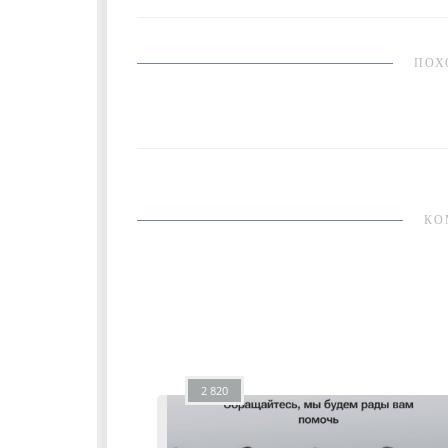
ПОХ
КО
2 820