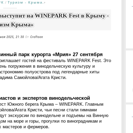
РК
Туризм - Крыма.
/
»
выступит на WINEPARK Fest в Крыму -
ризм Крыма»
ноя-2025, 21:30
От
Croftoon
инный парк курорта «Мрия» 27 сентября
риглашает гостей на фестиваль WINEPARK Fest. Это
ень погружения в винодельческую культуру и
астрономию полуострова под легендарные хиты
адима Самойлова/Агата Кристи.
иастов и экспертов винодельческой
мест Южного берега Крыма – WINEPARK. Главным
лова/Агата Кристи, чьи песни стали гимнами
 ждут экскурсии по винодельне и подъемы на Винную
м на море и горы, прогулки по виноградникам и
х мастеров и фермеров.