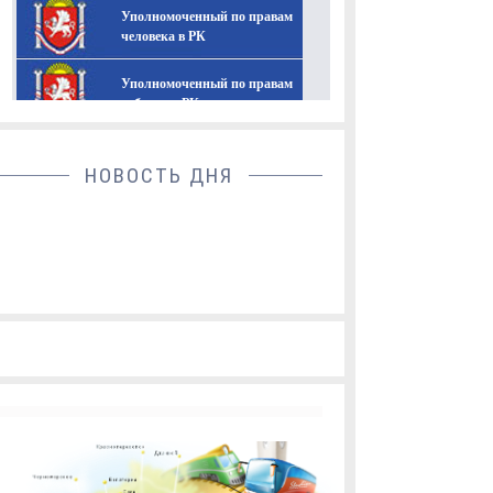
Уполномоченный по правам
человека в РК
Уполномоченный по правам
ребенка в РК
Уполномоченный по защите
НОВОСТЬ ДНЯ
прав предпринимателей в
РК
Официальный интернет-
портал правовой
информации
Правовое просвещение
Московская
городская Дума