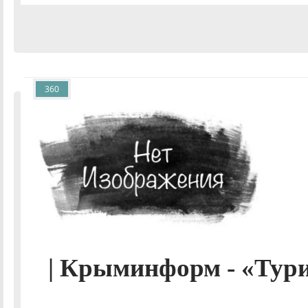
360
| Крыминформ - «Тур