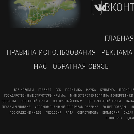
ВКОНТ
ГЛАВНАЯ
ПРАВИЛА ИСПОЛЬЗОВАНИЯ
РЕКЛАМА
НАС
ОБРАТНАЯ СВЯЗЬ
ВСЕ НОВОСТИ
ГЛАВНАЯ
RSS
ПОЛИТИКА
НАУКА
КУЛЬТУРА
ПРОИСШЕ
ГОСУДАРСТВЕННЫЕ СТРУКТУРЫ КРЫМА.
МИНЕСТЕРСТВО ТОПЛИВА И ЭНЕРГЕТИКИ
ЗДОРОВЬЕ
СЕВЕРНЫЙ КРЫМ.
ВОСТОЧНЫЙ КРЫМ.
ЦЕНТРАЛЬНЫЙ КРЫМ.
ЗАП
ПРАВАМ ЧЕЛОВЕКА
УПОЛНОМОЧЕННЫЙ ПО ПРАВАМ РЕБЁНКА
70 ЛЕТ ПОБЕДЫ.
В
ПОС.ОРДЖОНИКИДЗЕ
ФЕОДОСИЯ
ЯЛТА
СЕВАСТОПОЛЬ
ЕВПАТОРИЯ
СУДАК
БЕЛОГОРСК
ДЖА