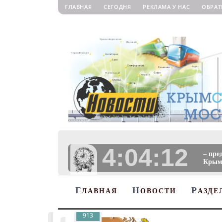
ГЛАВНАЯ
СЕГОДНЯ
РЕКЛАМА У НАС
ОБРАТ
4:04:13
– пре
Крыму
Г
Н
Р
ЛАВНАЯ
ОВОСТИ
АЗДЕ
913