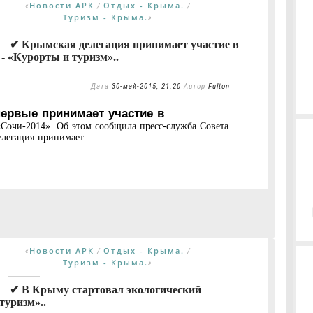
Новости АРК
Отдых - Крыма.
«
/
/
Туризм - Крыма.
»
✔ Крымская делегация принимает участие в
- «Курорты и туризм»..
Дата
30-май-2015, 21:20
Автор
Fulton
ервые принимает участие в
очи-2014». Об этом сообщила пресс-служба Совета
легация принимает...
Новости АРК
Отдых - Крыма.
«
/
/
Туризм - Крыма.
»
✔ В Крыму стартовал экологический
туризм»..