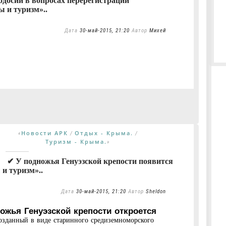
одосии в вопросах перерегистрации
 и туризм»..
Дата
30-май-2015, 21:20
Автор
Михей
Новости АРК
Отдых - Крыма.
«
/
/
Туризм - Крыма.
»
✔ У подножья Генуэзской крепости появится
и туризм»..
Дата
30-май-2015, 21:20
Автор
Sheldon
ожья Генуэзской крепости откроется
зданный в виде старинного средиземноморского