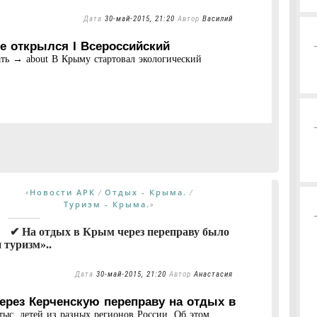
Дата
30-май-2015, 21:20
Автор
Василий
е открылся I Всероссийский
ать → about В Крыму стартовал экологический
Новости АРК
Отдых - Крыма.
«
/
/
Туризм - Крыма.
»
✔ На отдых в Крым через переправу было
 туризм»..
Дата
30-май-2015, 21:20
Автор
Анастасия
через Керченскую переправу на отдых в
тыс. детей из разных регионов России. Об этом