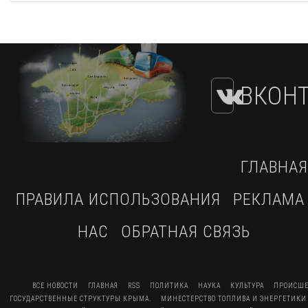
ВКОНТ
ГЛАВНАЯ
ПРАВИЛА ИСПОЛЬЗОВАНИЯ
РЕКЛАМА
НАС
ОБРАТНАЯ СВЯЗЬ
ВСЕ НОВОСТИ
ГЛАВНАЯ
RSS
ПОЛИТИКА
НАУКА
КУЛЬТУРА
ПРОИСШЕ
ГОСУДАРСТВЕННЫЕ СТРУКТУРЫ КРЫМА.
МИНЕСТЕРСТВО ТОПЛИВА И ЭНЕРГЕТИКИ