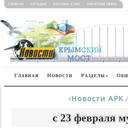
ГЛАВНАЯ
СЕГОДНЯ
РЕКЛАМА У НАС
ОБРАТНАЯ СВЯЗЬ
Г
Н
Р
О
ЛАВНАЯ
ОВОСТИ
АЗДЕЛЫ
Б
Новости АРК
«
с 23 февраля м