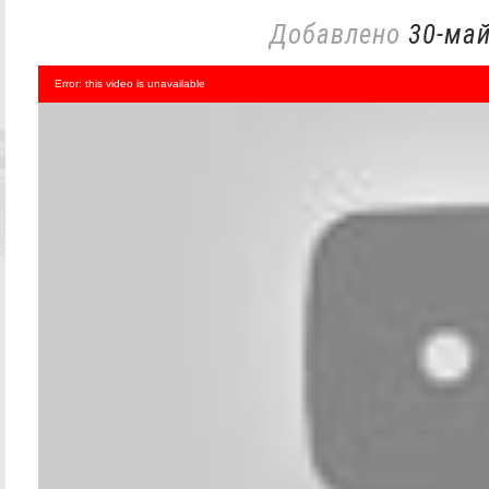
Добавлено
30-май
Error: this video is unavailable