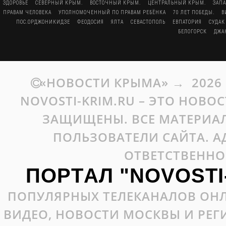
ЗДОРОВЬЕ
СЕВЕРНЫЙ КРЫМ.
ВОСТОЧНЫЙ КРЫМ.
ЦЕНТРАЛЬНЫЙ КРЫМ.
ЗАП
ПРАВАМ ЧЕЛОВЕКА
УПОЛНОМОЧЕННЫЙ ПО ПРАВАМ РЕБЁНКА
70 ЛЕТ ПОБЕДЫ.
В
ПОС.ОРДЖОНИКИДЗЕ
ФЕОДОСИЯ
ЯЛТА
СЕВАСТОПОЛЬ
ЕВПАТОРИЯ
СУДАК
БЕЛОГОРСК
ДЖА
«НОВОСТИ КРЫМА»
→
2026
NOVOSTI-KRIM.RU – ЭТО НОВО
ЗАЩИЩЕНЫ. ВСЕ МАТЕРИАЛ
ПОЛЬЗОВАТЕЛИ САЙТА. А
ОТВЕТСТВЕННО
ПОРТАЛ "NOVOSTI
ПОПУЛЯРНЫХ ТЕЛЕКАНАЛОВ ОНЛ
ВИДЕО, НОВОСТИ МОСКВЫ И РЕ