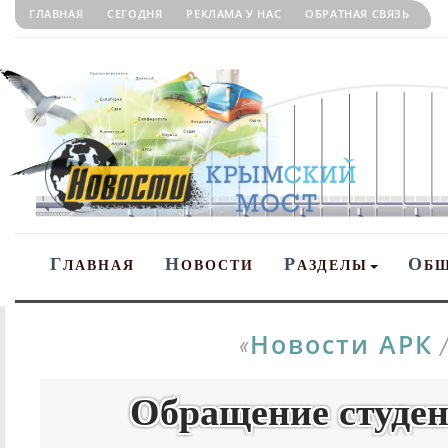
ГЛАВНАЯ
СЕГОДНЯ
РЕКЛАМА У НАС
ОБРАТНАЯ СВЯЗЬ
Г
Н
Р
О
ЛАВНАЯ
ОВОСТИ
АЗДЕЛЫ
Б
Новости АРК
«
Обращение студен