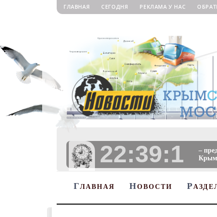
ГЛАВНАЯ
СЕГОДНЯ
РЕКЛАМА У НАС
ОБРАТ
22:39:2
– пре
Крыму
Г
Н
Р
ЛАВНАЯ
ОВОСТИ
АЗДЕ