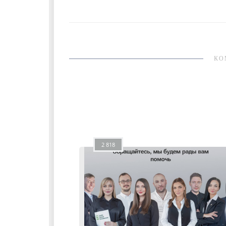
КО
2 818