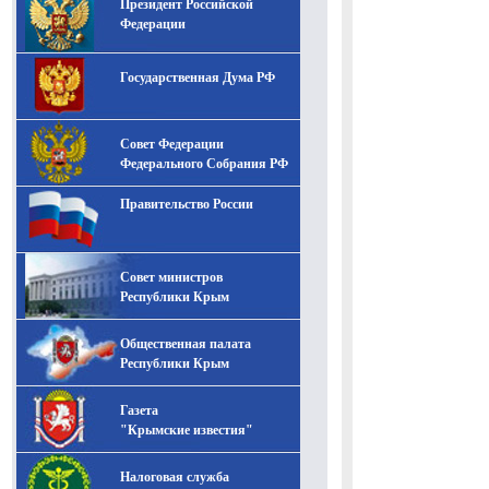
Президент Российской
-- Лучшее, что можно сделать с хорошим советом, это
пропустить его мимо ушей. Он никогда не бывает
Федерации
полезен никому, кроме того, кто его дал.
-- Люблю давать советы и очень не люблю, когда их
Государственная Дума РФ
дают мне.
Совет Федерации
Федерального Собрания РФ
Правительство России
Совет министров
Республики Крым
Общественная палата
Республики Крым
Газета
"Крымские известия"
Налоговая служба