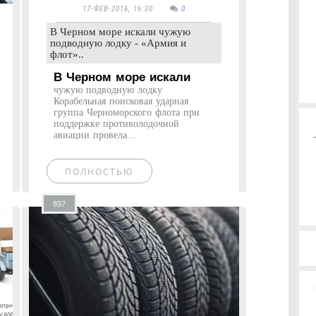
17-ФЕВ-2016, 16:20
0
В Черном море искали чужую
подводную лодку - «Армия и
флот»..
В Черном море искали
чужую подводную лодку
Корабельная поисковая ударная
группа Черноморского флота при
поддержке противолодочной
авиации провела...
ПОЛНОСТЬЮ
897