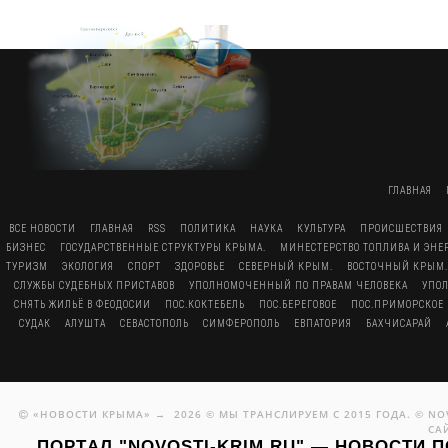
ГЛАВНАЯ
ВСЕ НОВОСТИ
ГЛАВНАЯ
RSS
ПОЛИТИКА
НАУКА
КУЛЬТУРА
ПРОИСШЕСТВИЯ
БИЗНЕС
ГОСУДАРСТВЕННЫЕ СТРУКТУРЫ КРЫМА.
МИНЕСТЕРСТВО ТОПЛИВА И ЭН
ТУРИЗМ
ЭКОЛОГИЯ
СПОРТ
ЗДОРОВЬЕ
СЕВЕРНЫЙ КРЫМ.
ВОСТОЧНЫЙ КРЫМ.
СЛУЖБЫ СУДЕБНЫХ ПРИСТАВОВ
УПОЛНОМОЧЕННЫЙ ПО ПРАВАМ ЧЕЛОВЕКА
УПО
СНЯТЬ ЖИЛЬЁ В ФЕОДОСИИ
ПОС.КОКТЕБЕЛЬ
ПОС.БЕРЕГОВОЕ
ПОС.ПРИМОРСКОЕ
СУДАК
АЛУШТА
СЕВАСТОПОЛЬ
СИМФЕРОПОЛЬ
ЕВПАТОРИЯ
БАХЧИСАРАЙ
«НОВОСТИ КРЫМА»
→
2026
© МЫ ТРАНСЛИРУЕМ С 2015 ГОДА. © N
СА
ПОРТАЛ "NOVOSTI-KRIM.RU"
— НОВОСТИ П