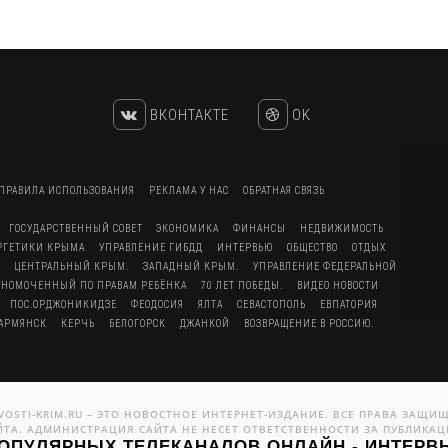
ВКОНТАКТЕ
OK
ПРАВИЛА ИСПОЛЬЗОВАНИЯ
РЕКЛАМА У НАС
ОБРАТНАЯ СВЯЗЬ
ГОСУДАРСТВЕННЫЙ СОВЕТ
ЭКОНОМИКА
ФИНАНСЫ
НЕДВИЖИМОСТЬ
ЕРГЕТИКИ КРЫМА
УПРАВЛЕНИЕ ГИБДД
ИНТЕРВЬЮ
ОБЩЕСТВО
ОТДЫХ
ЦЕНТРАЛЬНЫЙ КРЫМ.
ЗАПАДНЫЙ КРЫМ.
УПРАВЛЕНИЕ ФЕДЕРАЛЬНОЙ
ЛНОМОЧЕННЫЙ ПО ПРАВАМ РЕБЁНКА
70 ЛЕТ ПОБЕДЫ.
ВИДЕО НОВОСТИ
ПОС.ОРДЖОНИКИДЗЕ
ФЕОДОСИЯ
ЯЛТА
СЕВАСТОПОЛЬ
ЕВПАТОРИЯ
АРМЯНСК
КЕРЧЬ
БЕЛОГОРСК
ДЖАНКОЙ
ВОЗВРАЩЕНИЕ В РОССИЮ.
OVOSTI-KRIM.RU – ЭТО НОВОСТНОЕ ИНТЕРНЕТ-ИЗДАНИЕ. ВСЕ ПРАВА ЗАЩ
ЙТА. АДМИНИСТРАЦИЯ САЙТА НЕ НЕСЕТ ОТВЕТСТВЕННОСТИ ЗА ПУБЛИКАЦ
ОПУЛЯРНЫХ ТЕЛЕКАНАЛОВ ОНЛАЙН - ИНТЕРВЬ