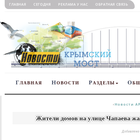
ГЛАВНАЯ
СЕГОДНЯ
РЕКЛАМА У НАС
ОБРАТНАЯ СВЯЗЬ
Г
Н
Р
О
ЛАВНАЯ
ОВОСТИ
АЗДЕЛЫ
Б
Новости А
«
Жители домов на улице Чапаева жалу
Добавлен