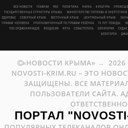
ВСЕ НОВОСТИ
ГЛАВНАЯ
RSS
ПОЛИТИКА
НАУКА
КУЛЬТУРА
ПРОИСШЕ
ГОСУДАРСТВЕННЫЕ СТРУКТУРЫ КРЫМА.
МИНЕСТЕРСТВО ТОПЛИВА И ЭНЕРГЕТИКИ
ЗДОРОВЬЕ
СЕВЕРНЫЙ КРЫМ.
ВОСТОЧНЫЙ КРЫМ.
ЦЕНТРАЛЬНЫЙ КРЫМ.
ЗАП
ПРАВАМ ЧЕЛОВЕКА
УПОЛНОМОЧЕННЫЙ ПО ПРАВАМ РЕБЁНКА
70 ЛЕТ ПОБЕДЫ.
В
ПОС.ОРДЖОНИКИДЗЕ
ФЕОДОСИЯ
ЯЛТА
СЕВАСТОПОЛЬ
ЕВПАТОРИЯ
СУДАК
БЕЛОГОРСК
ДЖА
«НОВОСТИ КРЫМА»
→
2026
NOVOSTI-KRIM.RU – ЭТО НОВО
ЗАЩИЩЕНЫ. ВСЕ МАТЕРИАЛ
ПОЛЬЗОВАТЕЛИ САЙТА. А
ОТВЕТСТВЕННО
ПОРТАЛ "NOVOSTI
ПОПУЛЯРНЫХ ТЕЛЕКАНАЛОВ ОНЛ