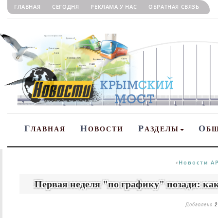
ГЛАВНАЯ
СЕГОДНЯ
РЕКЛАМА У НАС
ОБРАТНАЯ СВЯЗЬ
Г
Н
Р
О
ЛАВНАЯ
ОВОСТИ
АЗДЕЛЫ
Б
Новости А
«
Первая неделя "по графику" позади: ка
Добавлено
2