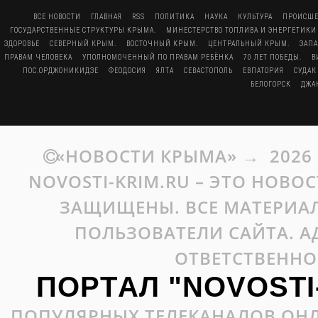
ВСЕ НОВОСТИ
ГЛАВНАЯ
RSS
ПОЛИТИКА
НАУКА
КУЛЬТУРА
ПРОИСШЕ
ГОСУДАРСТВЕННЫЕ СТРУКТУРЫ КРЫМА.
МИНЕСТЕРСТВО ТОПЛИВА И ЭНЕРГЕТИКИ
ЗДОРОВЬЕ
СЕВЕРНЫЙ КРЫМ.
ВОСТОЧНЫЙ КРЫМ.
ЦЕНТРАЛЬНЫЙ КРЫМ.
ЗАП
ПРАВАМ ЧЕЛОВЕКА
УПОЛНОМОЧЕННЫЙ ПО ПРАВАМ РЕБЁНКА
70 ЛЕТ ПОБЕДЫ.
В
ПОС.ОРДЖОНИКИДЗЕ
ФЕОДОСИЯ
ЯЛТА
СЕВАСТОПОЛЬ
ЕВПАТОРИЯ
СУДАК
БЕЛОГОРСК
ДЖА
«НОВОСТИ КРЫМА»
→
2026
NOVOSTI-KRIM.RU – ЭТО НОВО
ЗАЩИЩЕНЫ. ВСЕ МАТЕРИАЛ
ПОЛЬЗОВАТЕЛИ САЙТА. А
ОТВЕТСТВЕННО
ПОРТАЛ "NOVOSTI
ПОПУЛЯРНЫХ ТЕЛЕКАНАЛОВ ОНЛ