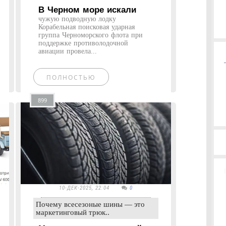
В Черном море искали
чужую подводную лодку
Корабельная поисковая ударная
группа Черноморского флота при
поддержке противолодочной
авиации провела...
ПОЛНОСТЬЮ
899
10-ДЕК-2025, 22:04
0
Почему всесезоные шины — это
маркетинговый трюк..