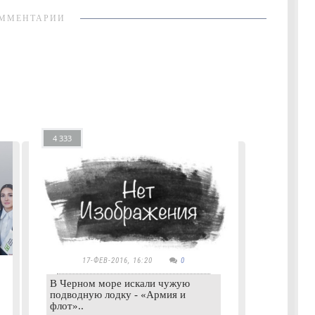
ММЕНТАРИИ
4 333
17-ФЕВ-2016, 16:20
0
В Черном море искали чужую
подводную лодку - «Армия и
флот»..