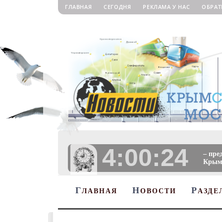
ГЛАВНАЯ
СЕГОДНЯ
РЕКЛАМА У НАС
ОБРАТ
4:00:25
– пре
Крыму
Г
Н
Р
ЛАВНАЯ
ОВОСТИ
АЗДЕ