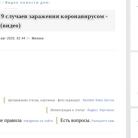
К
Видео новости дня
/
»
9 случаев заражения коронавирусом -
(видео)
-авг-2020, 02:44
От
Милана
Цитирование статьи, картинки - фото скриншот -
Rambler News Service.
Иллюстрация к статье -
Яндекс. Картинки.
е правила
Есть вопросы.
поведения на сайте.
Напишите нам.