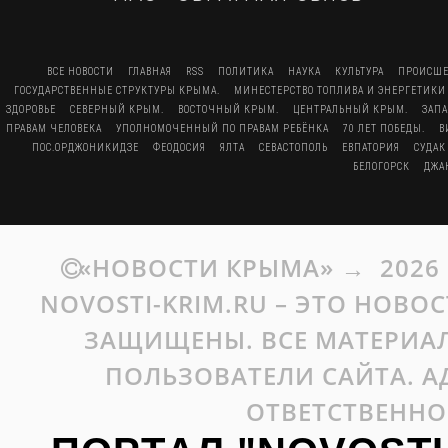
ВСЕ НОВОСТИ
ГЛАВНАЯ
RSS
ПОЛИТИКА
НАУКА
КУЛЬТУРА
ПРОИСШЕ
ГОСУДАРСТВЕННЫЕ СТРУКТУРЫ КРЫМА.
МИНЕСТЕРСТВО ТОПЛИВА И ЭНЕРГЕТИКИ
ЗДОРОВЬЕ
СЕВЕРНЫЙ КРЫМ.
ВОСТОЧНЫЙ КРЫМ.
ЦЕНТРАЛЬНЫЙ КРЫМ.
ЗАП
ПРАВАМ ЧЕЛОВЕКА
УПОЛНОМОЧЕННЫЙ ПО ПРАВАМ РЕБЁНКА
70 ЛЕТ ПОБЕДЫ.
В
ПОС.ОРДЖОНИКИДЗЕ
ФЕОДОСИЯ
ЯЛТА
СЕВАСТОПОЛЬ
ЕВПАТОРИЯ
СУДАК
БЕЛОГОРСК
ДЖА
«НОВОСТИ КРЫМА»
→
2026
NOVOSTI-KRIM.RU – ЭТО НОВО
ЗАЩИЩЕНЫ. ВСЕ МАТЕРИАЛ
ПОЛЬЗОВАТЕЛИ САЙТА. А
ОТВЕТСТВЕННО