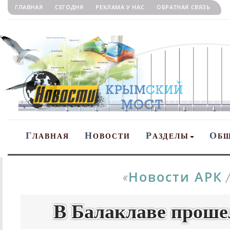
ГЛАВНАЯ
СЕГОДНЯ
РЕКЛАМА У НАС
ОБРАТНАЯ СВЯЗЬ
Г
Н
Р
О
ЛАВНАЯ
ОВОСТИ
АЗДЕЛЫ
Б
Новости АРК
«
В Балаклаве прошел