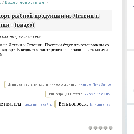
К
Видео новости дня
/
»
порт рыбной продукции из Латвии и
нии - (видео)
0-май-2015, 19:57
От
Little
и из Латвии и Эстонии. Поставки будут приостановлены со
надзоре. В ведомстве такое решение связали с системными
й.
Цитирование статьи, картинки - фото скриншот -
Rambler News Service.
Иллюстрация к статье -
Яндекс. Картинки.
е правила
Есть вопросы.
поведения на сайте.
Напишите нам.