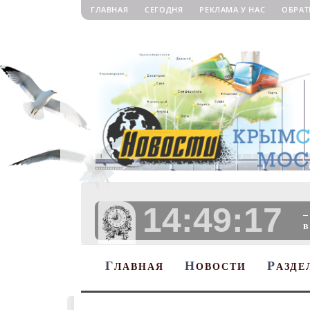
ГЛАВНАЯ
СЕГОДНЯ
РЕКЛАМА У НАС
ОБРАТ
14:49:18
–
в
Г
Н
Р
ЛАВНАЯ
ОВОСТИ
АЗДЕ