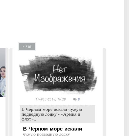
4 316
17-ФЕВ-2016, 16:20
0
В Черном море искали чужую
подводную лодку - «Армия и
флот»..
В Черном море искали
чужую подводную лодку