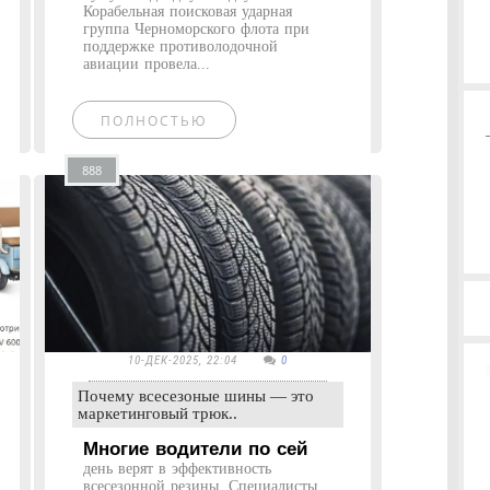
Корабельная поисковая ударная
группа Черноморского флота при
поддержке противолодочной
авиации провела...
ПОЛНОСТЬЮ
888
10-ДЕК-2025, 22:04
0
Почему всесезоные шины — это
маркетинговый трюк..
Многие водители по сей
день верят в эффективность
всесезонной резины. Специалисты