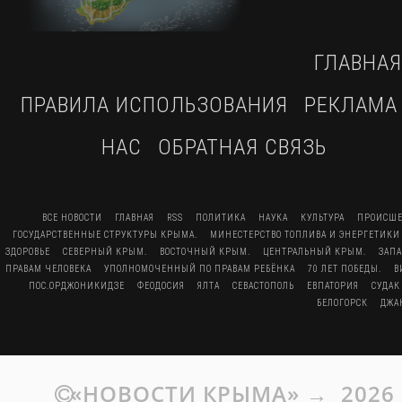
ГЛАВНАЯ
ПРАВИЛА ИСПОЛЬЗОВАНИЯ
РЕКЛАМА
НАС
ОБРАТНАЯ СВЯЗЬ
ВСЕ НОВОСТИ
ГЛАВНАЯ
RSS
ПОЛИТИКА
НАУКА
КУЛЬТУРА
ПРОИСШЕ
ГОСУДАРСТВЕННЫЕ СТРУКТУРЫ КРЫМА.
МИНЕСТЕРСТВО ТОПЛИВА И ЭНЕРГЕТИКИ
ЗДОРОВЬЕ
СЕВЕРНЫЙ КРЫМ.
ВОСТОЧНЫЙ КРЫМ.
ЦЕНТРАЛЬНЫЙ КРЫМ.
ЗАП
ПРАВАМ ЧЕЛОВЕКА
УПОЛНОМОЧЕННЫЙ ПО ПРАВАМ РЕБЁНКА
70 ЛЕТ ПОБЕДЫ.
В
ПОС.ОРДЖОНИКИДЗЕ
ФЕОДОСИЯ
ЯЛТА
СЕВАСТОПОЛЬ
ЕВПАТОРИЯ
СУДАК
БЕЛОГОРСК
ДЖА
«НОВОСТИ КРЫМА»
→
2026