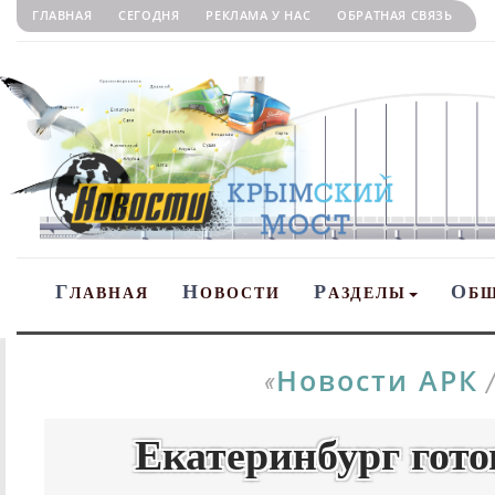
ГЛАВНАЯ
СЕГОДНЯ
РЕКЛАМА У НАС
ОБРАТНАЯ СВЯЗЬ
Г
Н
Р
О
ЛАВНАЯ
ОВОСТИ
АЗДЕЛЫ
Б
Новости АРК
«
Екатеринбург гот