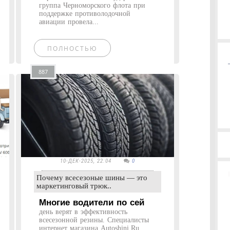
группа Черноморского флота при
поддержке противолодочной
авиации провела...
ПОЛНОСТЬЮ
887
10-ДЕК-2025, 22:04
0
Почему всесезоные шины — это
маркетинговый трюк..
Многие водители по сей
день верят в эффективность
всесезонной резины. Специалисты
интернет магазина Autoshini.Ru