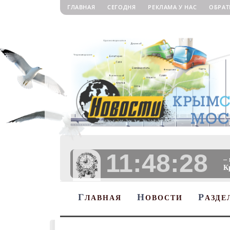
ГЛАВНАЯ
СЕГОДНЯ
РЕКЛАМА У НАС
ОБРАТ
11:48:29
–
К
Г
Н
Р
ЛАВНАЯ
ОВОСТИ
АЗДЕ