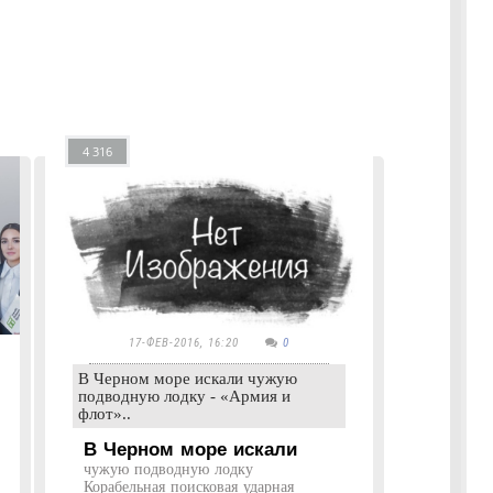
4 316
17-ФЕВ-2016, 16:20
0
В Черном море искали чужую
подводную лодку - «Армия и
флот»..
В Черном море искали
чужую подводную лодку
Корабельная поисковая ударная