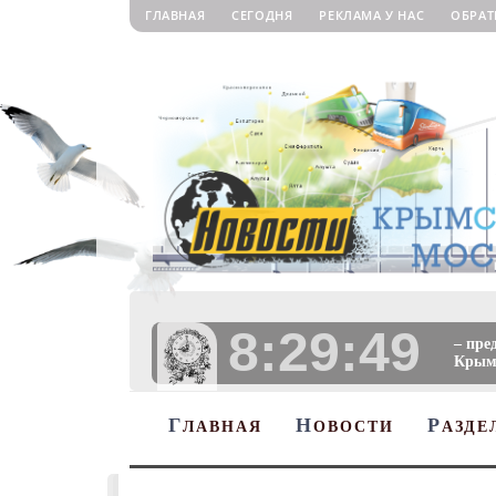
ГЛАВНАЯ
СЕГОДНЯ
РЕКЛАМА У НАС
ОБРАТ
8:29:50
– пре
Крыму
Г
Н
Р
ЛАВНАЯ
ОВОСТИ
АЗДЕ