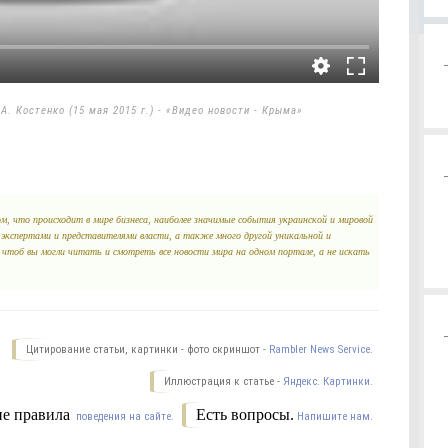
. Костенко (15 мая 2015 г.) - «Видео новости - Крыма»
, что происходит в мире бизнеса, наиболее значимые события украинской и мировой
 экспертами и представителями власти, а также много другой уникальной и
, чтоб вы могли читать и смотреть все новости мира на одном портале, а не искать
Цитирование статьи, картинки - фото скриншот -
Rambler News Service.
Иллюстрация к статье -
Яндекс. Картинки.
е правила
Есть вопросы.
поведения на сайте.
Напишите нам.