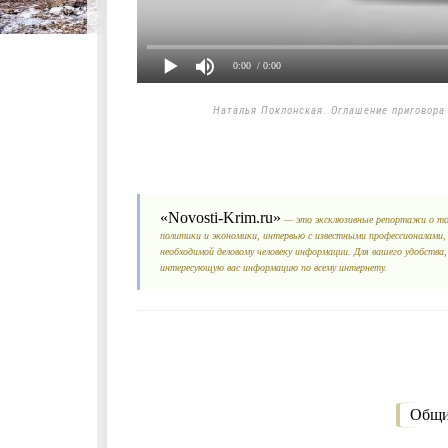
0:00
/ 0:00
Наталья Поклонская. Оглашение приговора А
«Novosti-Krim.ru»
— это эксклюзивные репортажи о том
политики и экономики, интервью с известными профессионалами,
необходимой деловому человеку информации. Для вашего удобства
интересующую вас информацию по всему интернету.
Общи