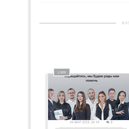
КО
2 809
04-МАР-2024, 00:59
0