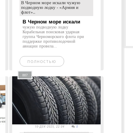
В Черном море искали чужую
подводную лодку - «Армия и
флот»..
В Черном море искали
чужую подводную лодку
Корабельная поисковая ударная
группа Черноморского флота при
поддержке противолодочной
авиации провела...
ПОЛНОСТЬЮ
887
10-ДЕК-2025, 22:04
0